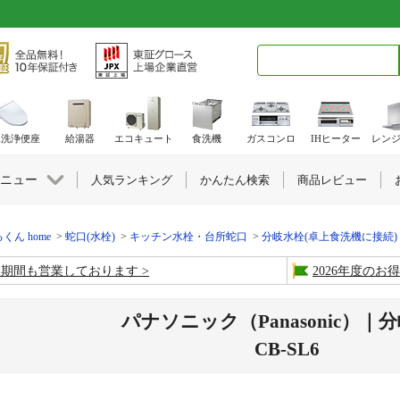
検索キーワード入力
水洗浄便座
給湯器
エコキュート
食洗機
ガスコンロ
IHヒーター
レン
ニュー
人気ランキング
かんたん検索
商品レビュー
くん home
蛇口(水栓)
キッチン水栓・台所蛇口
分岐水栓(卓上食洗機に接続)
盆期間も営業しております
2026年度の
パナソニック（Panasonic）｜
CB-SL6