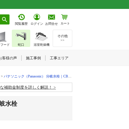
カート
お問合せ
閲覧履歴
ログイン
その他
>>
ジフード
蛇口
浴室乾燥機
お客様の声
施工事例
工事エリア
パナソニック（Panasonic） 分岐水栓｜CB-SL6
お得な補助金制度を詳しく解説！
分岐水栓