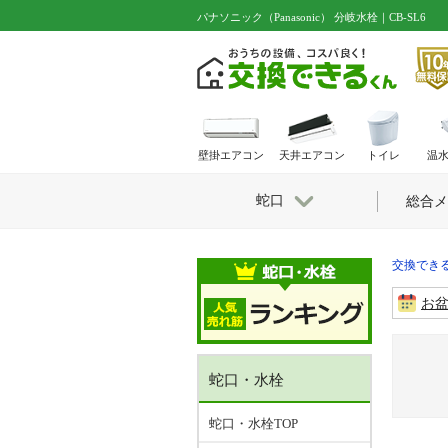
パナソニック（Panasonic） 分岐水栓｜CB-SL6
壁掛エアコン
天井エアコン
トイレ
温
蛇口
総合メ
交換できる
お
蛇口・水栓
蛇口・水栓TOP