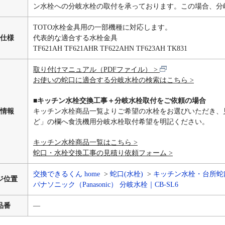
ン水栓への分岐水栓の取付を承っております。この場合、分
TOTO水栓金具用の一部機種に対応します。
仕様
代表的な適合する水栓金具
TF621AH TF621AHR TF622AHN TF623AH TK831
取り付けマニュアル（PDFファイル）
お使いの蛇口に適合する分岐水栓の検索はこちら
■キッチン水栓交換工事＋分岐水栓取付をご依頼の場合
情報
キッチン水栓商品一覧よりご希望の水栓をお選びいただき、
ど」の欄へ食洗機用分岐水栓取付希望を明記ください。
キッチン水栓商品一覧はこちら
蛇口・水栓交換工事の見積り依頼フォーム
交換できるくん home
蛇口(水栓)
キッチン水栓・台所蛇
ジ位置
パナソニック（Panasonic） 分岐水栓｜CB-SL6
品番
―