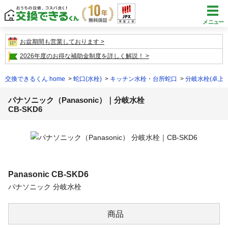
メニュー
お盆期間も営業しております
2026年度のお得な補助金制度を詳しく解説！
交換できるくん home
蛇口(水栓)
キッチン水栓・台所蛇口
分岐水栓(卓上
パナソニック（Panasonic）｜分岐水栓
CB-SKD6
Panasonic
CB-SKD6
パナソニック 分岐水栓
商品