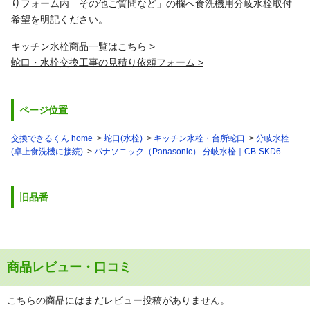
りフォーム内「その他ご質問など」の欄へ食洗機用分岐水栓取付
希望を明記ください。
キッチン水栓商品一覧はこちら
蛇口・水栓交換工事の見積り依頼フォーム
ページ位置
交換できるくん home
蛇口(水栓)
キッチン水栓・台所蛇口
分岐水栓
(卓上食洗機に接続)
パナソニック（Panasonic） 分岐水栓｜CB-SKD6
旧品番
―
商品レビュー・口コミ
こちらの商品にはまだレビュー投稿がありません。