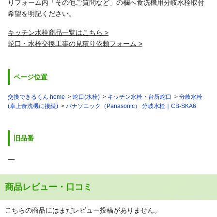
りフォーム内「その他ご質問など」の欄へ食洗機用分岐水栓取付
希望を明記ください。
キッチン水栓商品一覧はこちら
蛇口・水栓交換工事の見積り依頼フォーム
ページ位置
交換できるくん home
蛇口(水栓)
キッチン水栓・台所蛇口
分岐水栓
(卓上食洗機に接続)
パナソニック（Panasonic） 分岐水栓｜CB-SKA6
旧品番
―
商品レビュー・口コミ
こちらの商品にはまだレビュー投稿がありません。