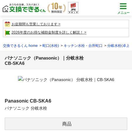
メニュー
お盆期間も営業しております
2026年度のお得な補助金制度を詳しく解説！
交換できるくん home
蛇口(水栓)
キッチン水栓・台所蛇口
分岐水栓(卓上
パナソニック（Panasonic）｜分岐水栓
CB-SKA6
Panasonic
CB-SKA6
パナソニック 分岐水栓
商品