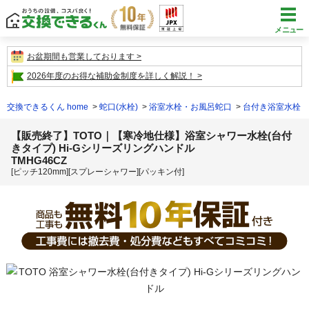
メニュー
お盆期間も営業しております
2026年度のお得な補助金制度を詳しく解説！
交換できるくん home
蛇口(水栓)
浴室水栓・お風呂蛇口
台付き浴室水栓
【販売終了】TOTO｜【寒冷地仕様】浴室シャワー水栓(台付
きタイプ) Hi-Gシリーズリングハンドル
TMHG46CZ
[ピッチ120mm][スプレーシャワー][パッキン付]