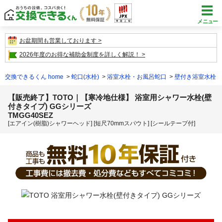
メニュー
お盆期間も営業しております
2026年度のお得な補助金制度を詳しく解説！
交換できるくん home
蛇口(水栓)
浴室水栓・お風呂蛇口
壁付き浴室水栓
【販売終了】TOTO｜【寒冷地仕様】 浴室用シャワー水栓(壁
付きタイプ) GGシリーズ
TMGG40SEZ
[エアイン(樹脂)シャワーヘッド] [短尺70mmスパウト] [シールテープ付]