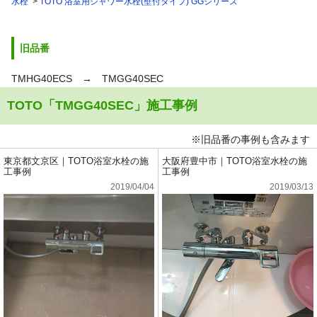
水栓
TOTO 浴室用シャワー水栓(壁付タイプ) GGシリーズ
旧品番
TMHG40ECS → TMGG40SEC
TOTO「TMGG40SEC」施工事例
※旧品番の事例も含みます
東京都文京区｜TOTO浴室水栓の施
大阪府豊中市｜TOTO浴室水栓の施
工事例
工事例
2019/04/04
2019/03/13