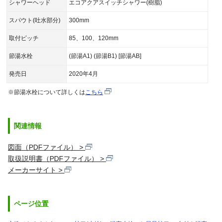
シャワーヘッド
エコアクアスイッチシャワー(樹脂)
スパウト(吐水部分)
300mm
取付ピッチ
85、100、120mm
節湯水栓
(節湯A1) (節湯B1) [節湯AB]
発売日
2020年4月
※節湯水栓について詳しくは
こちら
関連情報
図面（PDFファイル）
取扱説明書（PDFファイル）
メーカーサイト
ページ位置