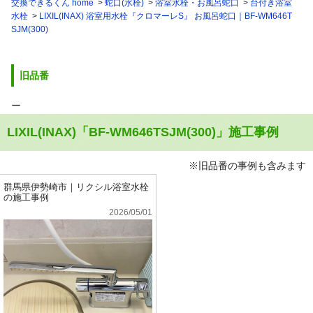
交換できるくん home
蛇口(水栓)
浴室水栓・お風呂蛇口
台付き浴室
水栓
LIXIL(INAX) 浴室用水栓『クロマーレS』 お風呂蛇口｜BF-WM646T
SJM(300)
旧品番
ー
LIXIL(INAX)「BF-WM646TSJM(300)」施工事例
※旧品番の事例も含みます
群馬県伊勢崎市｜リクシル浴室水栓
の施工事例
2026/05/01