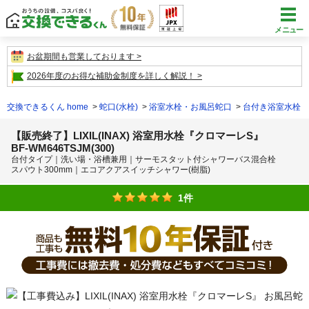
メニュー
お盆期間も営業しております
2026年度のお得な補助金制度を詳しく解説！
交換できるくん home
蛇口(水栓)
浴室水栓・お風呂蛇口
台付き浴室水栓
【販売終了】LIXIL(INAX) 浴室用水栓『クロマーレS』
BF-WM646TSJM(300)
台付タイプ｜洗い場・浴槽兼用｜サーモスタット付シャワーバス混合栓
スパウト300mm｜エコアクアスイッチシャワー(樹脂)
1件