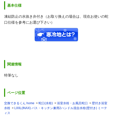
基本仕様
凍結防止の水抜き弁付き（お取り換えの場合は、現在お使いの蛇
口仕様を参考にお選び下さい）
関連情報
特筆なし
ページ位置
交換できるくん home
蛇口(水栓)
浴室水栓・お風呂蛇口
壁付き浴室
水栓
LIXIL(INAX) バス・キッチン兼用2ハンドル混合水栓(壁付き) ミーテ
ィス