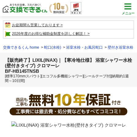
メニュー
お盆期間も営業しております
2026年度のお得な補助金制度を詳しく解説！
交換できるくん home
蛇口(水栓)
浴室水栓・お風呂蛇口
壁付き浴室水栓
【販売終了】LIXIL(INAX)｜【寒冷地仕様】 浴室シャワー水栓
(壁付きタイプ) クロマーレ
BF-HB145TNSB
[標準170mmスパウト][エコフル多機能シャワー][シールテープ付][納期約1週
間～10日間]