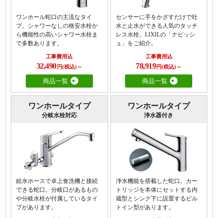
ワンホール蛇口の主流なタイ
センサーに手をかざすだけで吐
プ。シャワーなしの格安水栓か
水と止水ができる人気のタッチ
ら機能性の高いシャワー水栓ま
レス水栓。LIXILの「ナビッシ
で多数あります。
ュ」をご紹介。
工事費用込
工事費用込
32,490
78,919
円(税込)～
円(税込)～
商品一覧
商品一覧
ワンホールタイプ
ワンホールタイプ
分岐水栓対応
浄水器付き
給水ホースで卓上食洗機と接続
浄水機能を搭載した蛇口。カー
できる蛇口。分岐口があるもの
トリッジを本体にセットする内
や分岐水栓が付属しているタイ
蔵型とシンク下に設置するビル
プがあります。
トイン型があります。