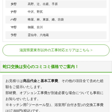
タ行
高野、辻、出庭、手原
ナ行
中沢、野尻
ハ行
蜂屋、林、東坂、綣、坊袋
マ行
御園、目川
ラ行
霊仙寺、六地蔵
JR草津線
手原駅
滋賀県栗東市以外の工事対応エリアはこちら
琵琶湖線
栗東駅
蛇口交換は安心のコミコミ価格でご案内！
お見積りは
商品代金
と
基本工事費
、その他の項目全て含めた総
額をご提示いたします。
部材費、オプション工事費が別途必要な場合についても事前に
お知らせいたします。
※キッチン用｢ツーホール型｣、浴室用｢台付き型｣の交換工事費
は
17,800
円(税込)です。