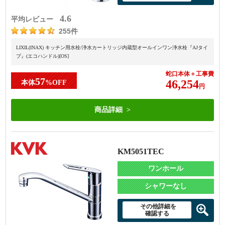
4.6
平均レビュー
255件
LIXIL(INAX) キッチン用水栓/浄水カートリッジ内蔵型オールインワン浄水栓『AJタイ
プ』(エコハンドル)[OS]
蛇口本体＋工事費
57
46,254
本体
%OFF
円
商品詳細
KM5051TEC
ワンホール
シャワーなし
その他詳細を
確認する