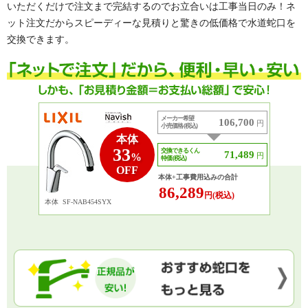
いただくだけで注文まで完結するのでお立合いは工事当日のみ！ネ
ット注文だからスピーディーな見積りと驚きの低価格で水道蛇口を
交換できます。
メーカー希望
106,700
円
小売価格 (税込)
本体
33
交換できるくん
71,489
円
%
特価 (税込)
OFF
本体+工事費用込みの合計
86,289
円(税込)
本体
SF-NAB454SYX