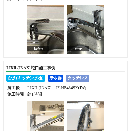
before
after
LIXIL(INAX)蛇口施工事例
台所(キッチン水栓)
浄水器
タッチレス
施工後
LIXIL(INAX)：JF-NB464SX(JW)
施工時間
約1時間