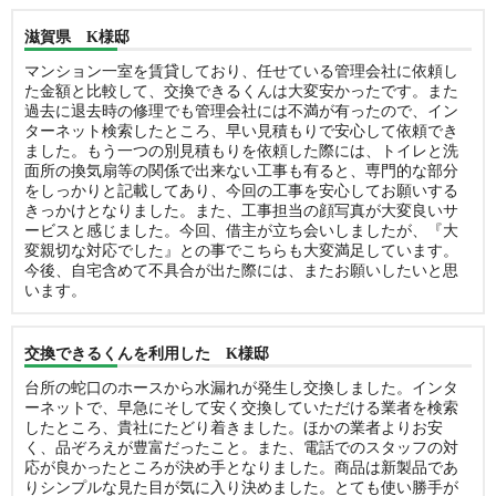
滋賀県 K様邸
マンション一室を賃貸しており、任せている管理会社に依頼し
た金額と比較して、交換できるくんは大変安かったです。また
過去に退去時の修理でも管理会社には不満が有ったので、イン
ターネット検索したところ、早い見積もりで安心して依頼でき
ました。もう一つの別見積もりを依頼した際には、トイレと洗
面所の換気扇等の関係で出来ない工事も有ると、専門的な部分
をしっかりと記載してあり、今回の工事を安心してお願いする
きっかけとなりました。また、工事担当の顔写真が大変良いサ
ービスと感じました。今回、借主が立ち会いしましたが、『大
変親切な対応でした』との事でこちらも大変満足しています。
今後、自宅含めて不具合が出た際には、またお願いしたいと思
います。
交換できるくんを利用した K様邸
台所の蛇口のホースから水漏れが発生し交換しました。インタ
ーネットで、早急にそして安く交換していただける業者を検索
したところ、貴社にたどり着きました。ほかの業者よりお安
く、品ぞろえが豊富だったこと。また、電話でのスタッフの対
応が良かったところが決め手となりました。商品は新製品であ
りシンプルな見た目が気に入り決めました。とても使い勝手が