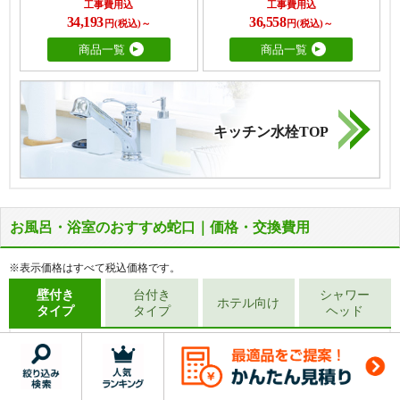
工事費用込
工事費用込
34,193
36,558
円(税込)～
円(税込)～
商品一覧
商品一覧
キッチン水栓TOP
お風呂・浴室のおすすめ蛇口｜価格・交換費用
蛇口が横長の台(台の中に取付穴が2つあり
蛇口が壁に取付けられているタイプです。
ます)とともに、キッチン天板やステンレ
水とお湯の給水管との距離は105mm～
スプレート等が取り付けられているタイプ
225mmの間であれば交換可能です。
※表示価格はすべて税込価格です。
です。
壁付き
台付き
シャワー
ホテル向け
タイプ
タイプ
ヘッド
TKS05313J
TKS05311J
壁付きタイプのおすすめ浴室蛇口
ツーホール
蛇口が壁に取付けられているタイプで
壁付き
す。シャワー付きの蛇口とシャワー無し