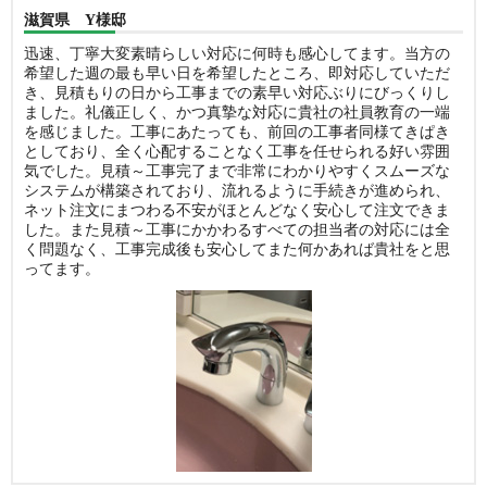
滋賀県 Y様邸
迅速、丁寧大変素晴らしい対応に何時も感心してます。当方の
希望した週の最も早い日を希望したところ、即対応していただ
き、見積もりの日から工事までの素早い対応ぶりにびっくりし
ました。礼儀正しく、かつ真摯な対応に貴社の社員教育の一端
を感じました。工事にあたっても、前回の工事者同様てきぱき
としており、全く心配することなく工事を任せられる好い雰囲
気でした。見積～工事完了まで非常にわかりやすくスムーズな
システムが構築されており、流れるように手続きが進められ、
ネット注文にまつわる不安がほとんどなく安心して注文できま
した。また見積～工事にかかわるすべての担当者の対応には全
く問題なく、工事完成後も安心してまた何かあれば貴社をと思
ってます。