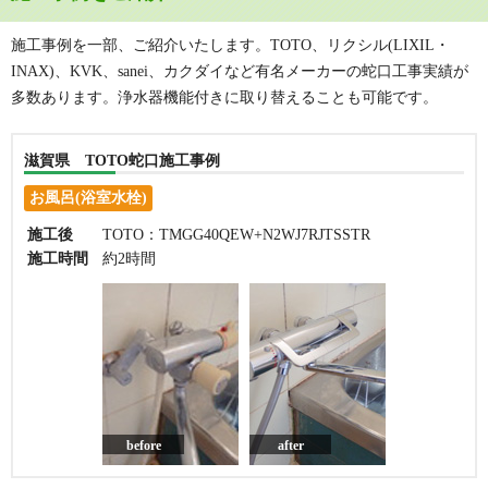
施工事例を一部、ご紹介いたします。TOTO、リクシル(LIXIL・
INAX)、KVK、sanei、カクダイなど有名メーカーの蛇口工事実績が
多数あります。浄水器機能付きに取り替えることも可能です。
滋賀県 TOTO蛇口施工事例
お風呂(浴室水栓)
施工後
TOTO：TMGG40QEW+N2WJ7RJTSSTR
施工時間
約2時間
before
after