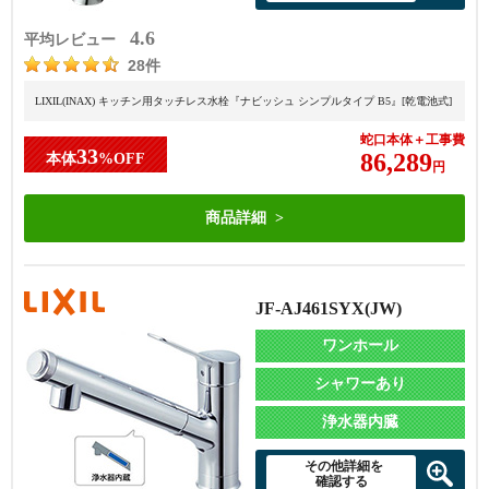
4.6
平均レビュー
28件
LIXIL(INAX) キッチン用タッチレス水栓『ナビッシュ シンプルタイプ B5』[乾電池式]
蛇口本体＋工事費
33
86,289
本体
%OFF
円
商品詳細
JF-AJ461SYX(JW)
ワンホール
シャワーあり
浄水器内臓
その他詳細を
確認する