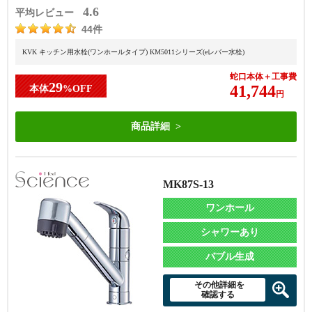
4.6
平均レビュー
44件
KVK キッチン用水栓(ワンホールタイプ) KM5011シリーズ(eレバー水栓)
蛇口本体＋工事費
29
41,744
本体
%OFF
円
商品詳細
MK87S-13
ワンホール
シャワーあり
バブル生成
その他詳細を
確認する