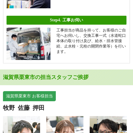
Step4.
工事お伺い
工事担当が商品を持って、お客様のご自
宅へお伺いし、交換工事一式（水道蛇口
本体の取り付け及び、給水・排水管接
続、止水栓・元栓の開閉作業等）を行い
ます。
滋賀県栗東市の担当スタッフご挨拶
滋賀県栗東市 お客様担当
牧野
佐藤
押田