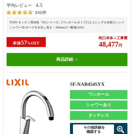
4.5
平均レビュー
242件
TOTO キッチン用水栓『GGシリーズ』[ワンホールタイプ] [エコシングル水栓] [ハンド
シャワー付/ホース引き出し長さ：450mm] [一般地] [OS]
蛇口本体＋工事費
57
48,477
本体
%OFF
円
商品詳細
SF-NAB454SYX
ワンホール
シャワーあり
タッチレス
その他詳細を
確認する