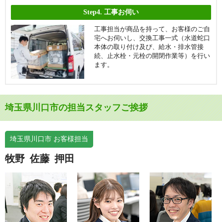
ライオンズマンション川口幸町
ライオンズマンション川口西
Step4.
工事お伺い
ライオンズマンション川口ブリー
ライオンズマンション川口原町
工事担当が商品を持って、お客様のご自
ズコート
宅へお伺いし、交換工事一式（水道蛇口
ライオンズマンション西川口シテ
本体の取り付け及び、給水・排水管接
ライオンズマンション東浦和
ィ
続、止水栓・元栓の開閉作業等）を行い
ます。
ライオンズマンション山手
ライフピア川口
ラヴィドール川口
リバーサイドローヤルコーポ
リビオアクシスプレイス
リビオシティ川口元郷
埼玉県川口市の担当スタッフご挨拶
リビオタワー川口ミドリノ
リプレ川口
リボンシティレジデンスイースト
リボンシティレジデンス
埼玉県川口市 お客様担当
アリーナ
牧野
佐藤
押田
リボンシティレジデンスセンター
ルイシャトレ川口
フォート
ルイシャトレ川口青木リバーパー
ルイシャトレ川口プレイズ
ク
ルネ川口アグリア
ルネサンスブライトアリーナ