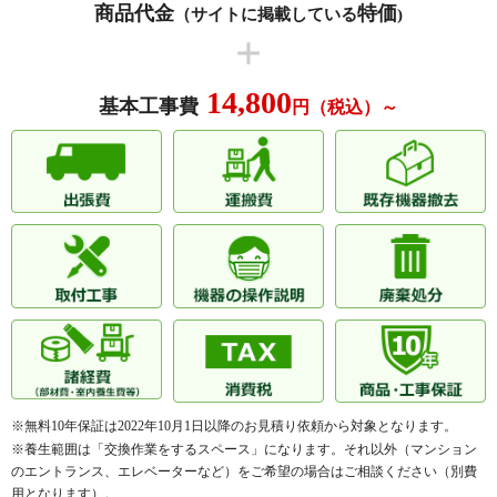
商品代金
特価
（サイトに掲載している
)
川口ハイデンス
川口弥平パークホームズ
キャメリアタワー川口
グランシエロ川口タワーズ
グランシエロスタイリア
グランシエロ川口本町スタイリア
14,800
基本工事費
円（税込）～
グランレーヴ川口
クリアマンション
グリーンパーク西川口スカイハイ
グリーンコーポ川口幸町
ツ
グリーンビュー川口
グリーンミユキ川口上青木
グリーンミユキ鳩ヶ谷
クリオ蕨
クレアシティ川口本町
コスモ川口アクアフロント
コスモ川口グランステージ
コスモ川口グレイスフォルム
コスモ川口栄町
コスモ川口シティアベニュー
コスモ川口シムズスクエア
コスモ川口ステーションフロント
コスモ川口ツインフォルム
コスモ川口戸塚ガーデンフォルム
※無料10年保証は2022年10月1日以降のお見積り依頼から対象となります。
※養生範囲は「交換作業をするスペース」になります。それ以外（マンション
コスモ川口ライブネージュ
コスモ川口ロイヤルステージ
のエントランス、エレベーターなど）をご希望の場合はご相談ください（別費
コスモツインフォルム川口パティ
用となります）。