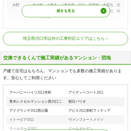
カ行
金山町、上青木、上青木西、川口、河原町、木曽呂、北
園町、北原台、久左衛門新田、行衛、源左衛門新田、神
戸、小谷場
サ行
在家町、幸町、栄町、坂下町、桜町、差間、里、芝、芝
下、芝新町、芝園町、芝高木、芝塚原、芝中田、芝西、
川口元郷駅、南鳩ヶ谷駅、鳩ヶ谷駅、
埼玉高速鉄道線
埼玉県川口市以外の工事対応エリアはこちら
芝東町、芝樋ノ爪、芝富士、芝宮根町、末広
新井宿駅、戸塚安行駅、東川口駅
タ行
長蔵、長蔵新田、辻、藤兵衛新田、戸塚、戸塚境町、戸
JR京浜東北線
西川口駅、川口駅
塚鋏町、戸塚東、戸塚南
交換できるくんで施工実績があるマンション・団地
JR武蔵野線
東川口駅
ナ行
中青木、仲町、並木、並木元町、新堀、新堀町、西青
木、西新井宿、西川口、西立野
戸建て住宅はもちろん、マンションでも多数の施工実績がありま
す。安心してご利用ください
ハ行
榛松、蓮沼、八幡木、鳩ヶ谷本町、鳩ヶ谷緑町、原町、
東内野、東貝塚、東川口、東本郷、東領家、舟戸町、本
町、本蓮、本前川
アーバニーハイツ川口本町
アイディーコート川口
マ行
前上町、前川、前川町、前田、前野宿、道合、三ツ和、
青木レクセルマンション西川口二
朝日パリオ
緑町、南町、南鳩ヶ谷、南前川、峯、宮町、元郷
アドグランデ川口西公園
アピス川口幸町フィティア
ヤ行
柳崎、柳根町、弥平
イトーピア川口
ヴァンフォートメイツ
ラ行
領家
ウィルローズ川口
エールガーデン