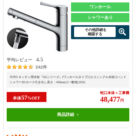
ワンホール
シャワーあり
その他詳細を
確認する
4.5
平均レビュー
242件
TOTO キッチン用水栓『GGシリーズ』[ワンホールタイプ] [エコシングル水栓] [ハンド
シャワー付/ホース引き出し長さ：450mm] [一般地] [OS]
蛇口本体＋工事費
57
48,477
本体
%OFF
円
商品詳細