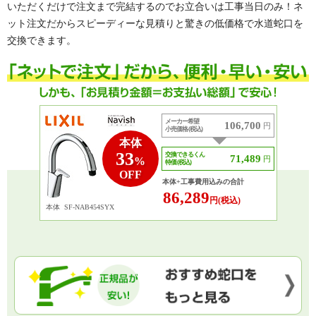
いただくだけで注文まで完結するのでお立合いは工事当日のみ！ネ
ット注文だからスピーディーな見積りと驚きの低価格で水道蛇口を
交換できます。
メーカー希望
106,700
円
小売価格 (税込)
本体
33
交換できるくん
71,489
円
%
特価 (税込)
OFF
本体+工事費用込みの合計
86,289
円(税込)
本体
SF-NAB454SYX