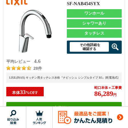
SF-NAB454SYX
ワンホール
シャワーあり
タッチレス
その他詳細を
確認する
4.6
平均レビュー
28件
LIXIL(INAX) キッチン用タッチレス水栓『ナビッシュ シンプルタイプ B5』[乾電池式]
蛇口本体＋工事費
33
86,289
本体
%OFF
円
商品詳細