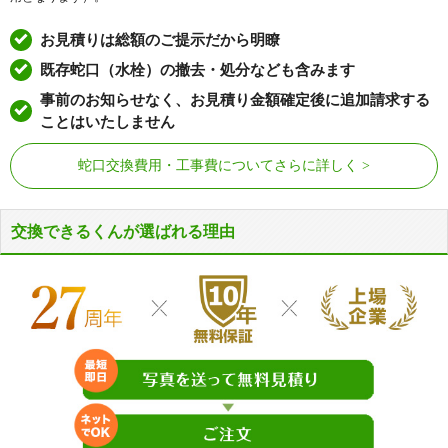
コスモシティ鳩ヶ谷駅前
オビュー
お見積りは総額のご提示だから明瞭
コスモ東川口リバーステージ
サウスコート・エル
既存蛇口（水栓）の撤去・処分なども含みます
サルーテ
サンクレスト川口
事前のお知らせなく、お見積り金額確定後に追加請求する
サンデュエル川口並木
サンハイツB
ことはいたしません
サンハイムコジマ
サンブライト西川口
蛇口交換費用・工事費についてさらに詳しく
シーズガーデングリーンパティオ
J-Patioメイツ
ジェム川口プライムアベニュー
ジェム西川口
交換できるくんが選ばれる理由
シティデュオタワー
シティハイムリバティ
シャリエ川口本町グリーンマーク
芝園ハイツ
ス
シャルマンコーポ
シャルマンコーポ鳩ケ谷
シャルム東川口
シュロス川口
シュロス川口元郷リバーテラス
スカイスクエア川口
スカイパル鳩ヶ谷本町
スカイフロントタワー川口
セザールけやき通り
セピアコート並木