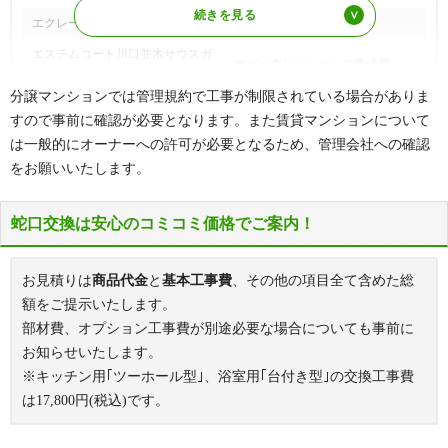
エクレール東川口
エスティプレイス
エステムコート川口並木サウスガ
エバーグリーンパレス東浦和
ーデン
分譲マンションでは管理規約で工事が制限されている場合がありま
エルザタワー55
エンゼルハイム川口
すので事前に確認が必要となります。また賃貸マンションについて
オーベル川口
オーベル川口エアーズ
は一般的にオーナーへの許可が必要となるため、管理会社への確認
をお願いいたします。
オーベル川口並木サウシア
オーベルタワー川口コラージュ
オハナ東川口
カーサM's
蛇口交換は安心のコミコミ価格でご案内！
ガーデングラス川口中青木
ガーデンヒルズ鳩ヶ谷
上青木西ブランシエラ川口青木町
上青木西ブローデン青木町公園
お見積りは
商品代金
と
基本工事費
、その他の項目全て含めた総
公園
額をご提示いたします。
川口飯塚ローヤルコーポ
川口学園台スカイハイツ
部材費、オプション工事費が別途必要な場合についても事前に
川口クオリティフォート
川口幸町パークハウス
お知らせいたします。
川口サニーコート
川口ステーションフロント
※キッチン用｢ツーホール型｣、浴室用｢台付き型｣の交換工事費
は
17,800
円(税込)です。
川口ティーブルー
川口中青木パークホームズ
川口パークタワー
川口パークハウス