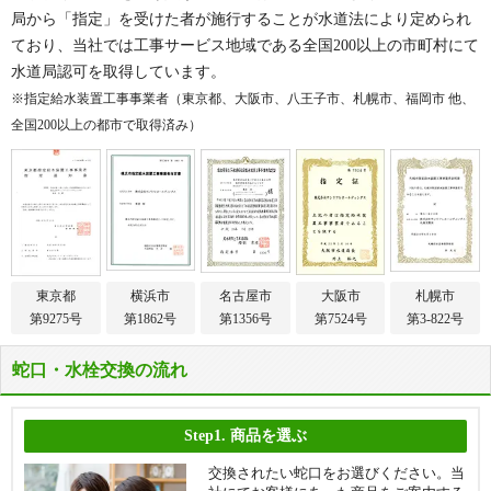
トーカンマンション川口
ドリームタワーキュアレジデンス
局から「指定」を受けた者が施行することが水道法により定められ
ナイスアーバン川口幸町
日神パレステージ川口元郷
ており、当社では工事サービス地域である全国200以上の市町村にて
ノルディック川口元郷
パークスクエア川口
水道局認可を取得しています。
※指定給水装置工事事業者（東京都、大阪市、八王子市、札幌市、福岡市 他、
パークホームズ川口幸町センター
パークホームズ川口
ステージ
全国200以上の都市で取得済み）
パークホームズ川口スカイライト
ハイストンハイツ
ステージ
ハイセレサ川口ウインドフロウ
ハイリーハイツ中青木
パテラスクエア川口
鳩ケ谷スカイハイツ
ビー・サイト
東川口ローヤルコーポ
東京都
横浜市
名古屋市
大阪市
札幌市
フェローネ川口クオリス
フォルスコート川口上青木
第9275号
第1862号
第1356号
第7524号
第3-822号
フォルスコートグランマークス
フドウ西川口ハイツ
蛇口・水栓交換の流れ
プラティーククレイヴ
ブランアーク鳩ヶ谷クレアトール
ブランシエラ川口
ブランズ川口本町
Step1.
商品を選ぶ
ブランズ川口元郷
ブルール飯塚
交換されたい蛇口をお選びください。当
ブローデン青木町公園
ベルドゥムール川口東