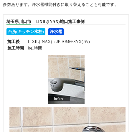
多数あります。浄水器機能付きに取り替えることも可能です。
埼玉県川口市 LIXIL(INAX)蛇口施工事例
台所(キッチン水栓)
浄水器
施工後
LIXIL(INAX)：JF-AB466SYX(JW)
施工時間
約1時間
before