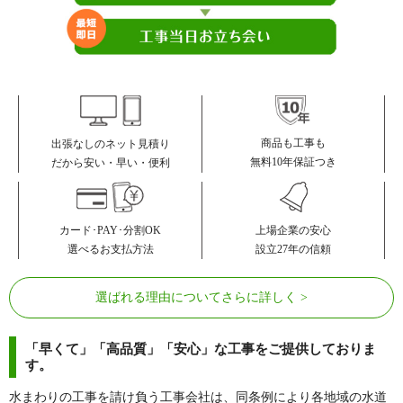
ゼファー川口青木フェリシア
セントレジアス川口
ソフィア川口青木
ソフィア川口ヴェルデ
ソライエ東川口
ソル・シエーナ川口
ソルクレスト川口
ダイアパレス川口
ダイアパレス川口新井宿
ダイアパレス川口並木
商品も工事も
出張なしのネット見積り
ダイヤパレス南鳩ヶ谷グランエー
無料10年保証つき
だから安い・早い・便利
ダイナシティ西川口
ル
タウンヒルズ川口寿公園
つくし第二マンション
カード･PAY･分割OK
上場企業の安心
ディーグランセ東川口アイプレシ
Dクラディア川口戸塚
選べるお支払方法
設立27年の信頼
ャス
デュオヒルズ東川口ザ・ファース
デュオヒルズ東川口
選ばれる理由についてさらに詳しく
ト
デュオプラザ川口貳
東急クリエール東川口
「早くて」「高品質」「安心」な工事をご提供しておりま
東急ドエルスカイマークタワー川
す。
東急ドエルデュオプラザ川口
口
水まわりの工事を請け負う工事会社は、同条例により各地域の水道