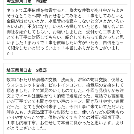
埼玉県川口市 N様邸
ネットで工事依頼を検索すると、膨大な件数があり中からよさ
そうなところへ問い合わせをしてみると、工事をしてみないと
金額が出せないとか、水道管の検査をしないとダメとかいろい
ろいわれ、不安になり、いろいろ探していたとき、知り合いに
御社を紹介してもらい、お願いしました！受付から工事まで、
とても丁寧に対応してもらい、紹介してもらって良かったと思
いました！まわりで工事を依頼したい方がいたら、自信をもっ
て紹介したいと思っています！本当にありがとうございまし
た！
埼玉県川口市 S様邸
数年にわたり給湯器の交換、洗面所、浴室の蛇口交換、便器と
ウォシュレット交換、ビルトインコンロ、換気扇の交換をして
頂きました。全て満足のいくものでした。今回も見積りから注
文までメールは無駄がなく的確で迅速だった。電話でも言葉遣
いが丁寧でとても聞きやすい声のトーン、聞き取りやすい速度
だった。とても安心出来ました。今回工事に来ていてただいた
澤さんも、大変迅速丁寧な対応だった。使い方などの説明もわ
かりやすかったです。価格が安くても全ての対応が親切丁寧、
工事も的確丁寧。お任せして本当に良かったと思います。あり
がとうございました。