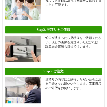
社にてお客様にあった商品をご案内する
ことも可能です。
マイキャッスル川口東ラフィナー
マーキスシティ
ト
マイキャッスル南浦和
マンション小川
むさし野ダイヤモンドマンション
メイツ川口二
Step2.
見積りをご依頼
メロディハイム川口元郷フィール
モア・ステージ東川口
蛇口が決まったら見積りをご依頼くださ
エアー
い。現行の画像をお送りいただければ、
設置適合確認も当社で行います。
元郷マーキスシティ
モリス川口
ライオンズガーデン川口
ライオンズガーデン東浦和
ライオンズガーデン東川口けやき
ライオンズガーデン東川口
通り
Step3.
ご注文
ライオンズガーデン蕨
ライオンズシティ川口
見積りの内容にご納得いただいたらご注
ライオンズステージ川口
ライオンズステージ川口並木
文手続きをお願いいたします。工事日程
のご希望をお伺いします。
ライオンズプラザ川口
ライオンズマンション川口
ライオンズマンション川口クオリ
ライオンズマンション川口飯塚
ティフォート