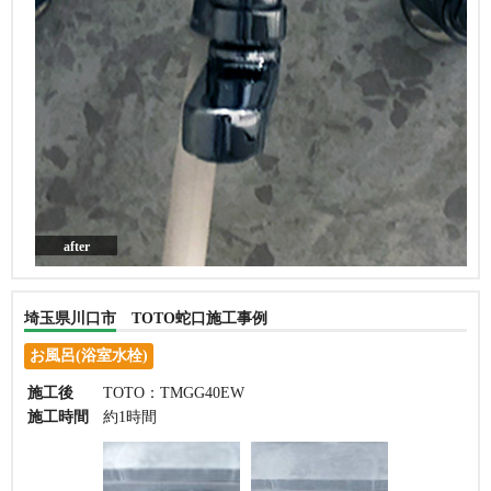
after
埼玉県川口市 TOTO蛇口施工事例
お風呂(浴室水栓)
施工後
TOTO：TMGG40EW
施工時間
約1時間