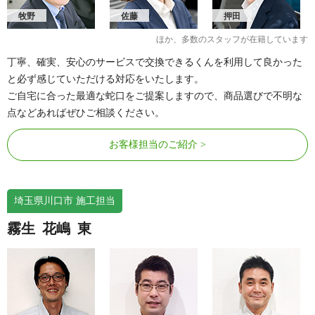
ルモン蕨
レーベンスクエア川口シルフィア
牧野
佐藤
押田
レーベンハイムサザンテラス
レクセル西川口
ほか、多数のスタッフが在籍しています
レクセルマンション西川口
ローヤルシティ川口西青木
丁寧、確実、安心のサービスで交換できるくんを利用して良かった
ローヤルシティ川口原町
ローヤルシティ東川口駅前
と必ず感じていただける対応をいたします。
ローヤルシティ蕨
ローヤルシティ蕨東
ご自宅に合った最適な蛇口をご提案しますので、商品選びで不明な
ローレルコート川口
点などあればぜひご相談ください。
※その他、多数の実績がございます。
お客様担当のご紹介
埼玉県川口市 施工担当
霧生
花嶋
東