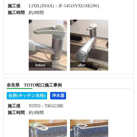
施工後
LIXIL(INAX)：JF-1451SYXU/SE(JW)
施工時間
約2時間
before
after
奈良県 TOTO蛇口施工事例
台所(キッチン水栓)
浄水器
施工後
TOTO：TKGG38E
施工時間
約1時間