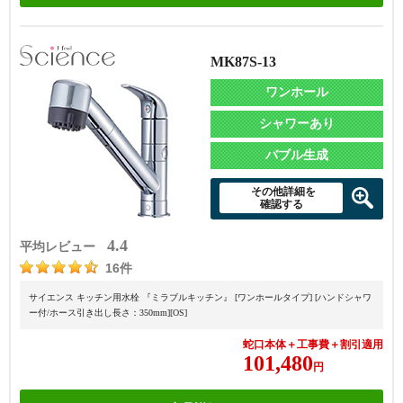
MK87S-13
ワンホール
シャワーあり
バブル生成
その他詳細を
確認する
4.4
平均レビュー
16件
サイエンス キッチン用水栓 『ミラブルキッチン』 [ワンホールタイプ] [ハンドシャワ
ー付/ホース引き出し長さ：350mm][OS]
蛇口本体＋工事費＋割引適用
101,480
円