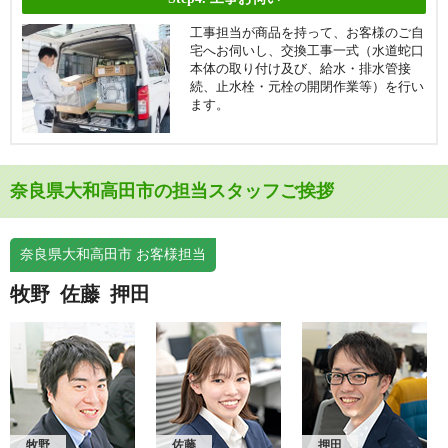
工事担当が商品を持って、お客様のご自
宅へお伺いし、交換工事一式（水道蛇口
本体の取り付け及び、給水・排水管接
続、止水栓・元栓の開閉作業等）を行い
ます。
奈良県大和高田市の担当スタッフご挨拶
奈良県大和高田市 お客様担当
牧野
佐藤
押田
牧野
佐藤
押田