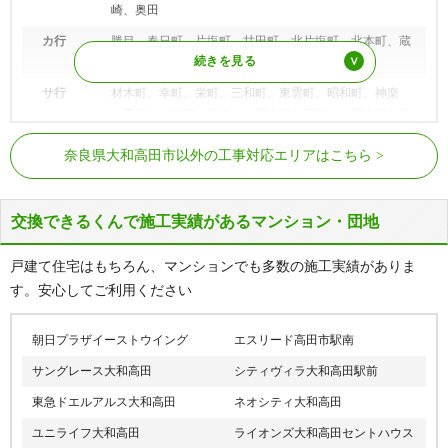
崎、奥田
カ行
勝目、春日町、片塩町、甘田町、北片塩町、北本町、蔵
之宮町
サ行
材木町、幸町、栄町、三和町、東雲町、昭和町、神楽
（丁目）、神楽（番地）、曽大根（丁目）、曽大根（番
地）
万葉まほろば線
高田駅
奈良県大和高田市以外の工事対応エリアはこちら
タ行
田井、田井新町、高砂町、高田、築山、土庫（丁目）、
近鉄南大阪線
高田市駅、浮孔駅
土庫（番地）
近鉄大阪線
築山駅、大和高田駅、松塚駅
ナ行
中今里町、中三倉堂、南陽町、西坊城、西町、西三倉
交換できるくんで施工実績があるマンション・団地
JR和歌山線
高田駅
堂、根成柿、野口
戸建て住宅はもちろん、マンションでも多数の施工実績がありま
ハ行
東中（丁目）、東中（番地）、東三倉堂町、日之出町、
す。安心してご利用ください
日之出西本町、日之出東本町、藤森、本郷町
マ行
松塚、南今里町、南本町
朝日プラザイーストウイング
エスリード高田市駅南
ヤ行
吉井
サングレース大和高田
シティヴィラ大和高田駅前
東急ドエルアルス大和高田
ネオシティ大和高田
ユニライフ大和高田
ライオンズ大和高田セントハウス