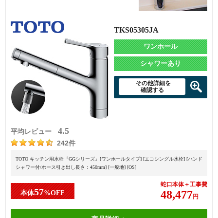
TKS05305JA
ワンホール
シャワーあり
その他詳細を
確認する
4.5
平均レビュー
242件
TOTO キッチン用水栓『GGシリーズ』[ワンホールタイプ] [エコシングル水栓] [ハンド
シャワー付/ホース引き出し長さ：450mm] [一般地] [OS]
蛇口本体＋工事費
57
48,477
本体
%OFF
円