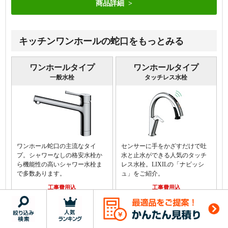
商品詳細
キッチンワンホールの蛇口をもっとみる
ワンホールタイプ
ワンホールタイプ
一般水栓
タッチレス水栓
ワンホール蛇口の主流なタイ
センサーに手をかざすだけで吐
プ。シャワーなしの格安水栓か
水と止水ができる人気のタッチ
ら機能性の高いシャワー水栓ま
レス水栓。LIXILの「ナビッシ
で多数あります。
ュ」をご紹介。
工事費用込
工事費用込
32,490
78,919
円(税込)～
円(税込)～
商品一覧
商品一覧