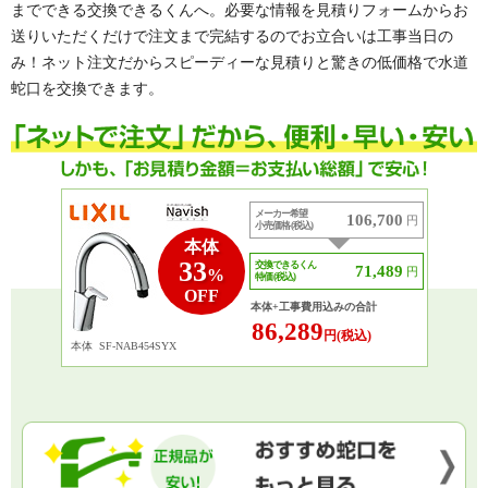
までできる交換できるくんへ。必要な情報を見積りフォームからお
送りいただくだけで注文まで完結するのでお立合いは工事当日の
み！ネット注文だからスピーディーな見積りと驚きの低価格で水道
蛇口を交換できます。
メーカー希望
106,700
円
小売価格 (税込)
本体
33
交換できるくん
71,489
円
%
特価 (税込)
OFF
本体+工事費用込みの合計
86,289
円(税込)
本体
SF-NAB454SYX