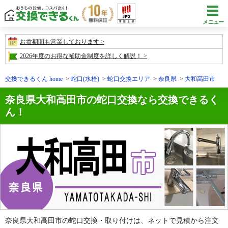
メニュー
お盆期間も営業しております
2026年度のお得な補助金制度を詳しく解説！
交換できるくん home
蛇口(水栓)
蛇口交換エリア
奈良県
大和高田市
奈良県大和高田市の蛇口交換なら交換できるく
ん！
奈良県大和高田市の蛇口交換・取り付けは、ネットで見積から注文