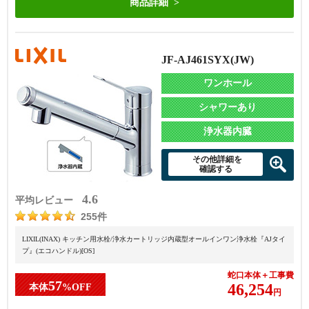
商品詳細
JF-AJ461SYX(JW)
ワンホール
シャワーあり
浄水器内臓
その他詳細を
確認する
4.6
平均レビュー
255件
LIXIL(INAX) キッチン用水栓/浄水カートリッジ内蔵型オールインワン浄水栓『AJタイ
プ』(エコハンドル)[OS]
蛇口本体＋工事費
57
46,254
本体
%OFF
円