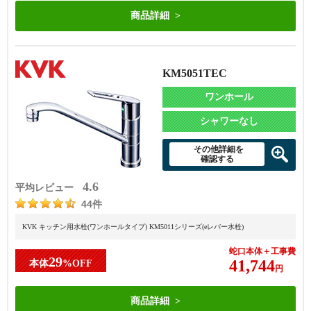
商品詳細
KM5051TEC
ワンホール
シャワーなし
その他詳細を
確認する
4.6
平均レビュー
44件
KVK キッチン用水栓(ワンホールタイプ) KM5011シリーズ(eレバー水栓)
蛇口本体＋工事費
29
41,744
本体
%OFF
円
商品詳細