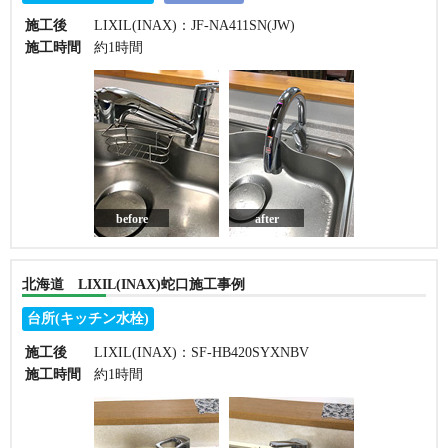
施工後
LIXIL(INAX)：JF-NA411SN(JW)
施工時間
約1時間
before
after
北海道 LIXIL(INAX)蛇口施工事例
台所(キッチン水栓)
施工後
LIXIL(INAX)：SF-HB420SYXNBV
施工時間
約1時間