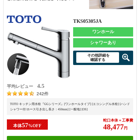
TKS05305JA
ワンホール
シャワーあり
その他詳細を
確認する
4.5
平均レビュー
242件
TOTO キッチン用水栓『GGシリーズ』[ワンホールタイプ] [エコシングル水栓] [ハンド
シャワー付/ホース引き出し長さ：450mm] [一般地] [OS]
蛇口本体＋工事費
57
48,477
本体
%OFF
円