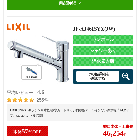
商品詳細
JF-AJ461SYX(JW)
ワンホール
シャワーあり
浄水器内臓
その他詳細を
確認する
4.6
平均レビュー
255件
LIXIL(INAX) キッチン用水栓/浄水カートリッジ内蔵型オールインワン浄水栓『AJタイ
プ』(エコハンドル)[OS]
蛇口本体＋工事費
57
46,254
本体
%OFF
円