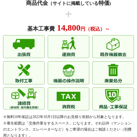
商品代金
特価
（サイトに掲載している
)
サ行
栄町、桜木一条、三条東、三条西、志文町、志文本町一
条、志文本町二条、志文本町三条、志文本町四条、志文
本町五条、清水町、下志文町、十条東、十条西、十一条
14,800
東、十一条西、十二条東、十二条西、十三条西
基本工事費
円（税込）～
ナ行
中幌向町、七条東、七条西、並木町、奈良町、西川町、
二条東、二条西
ハ行
鳩が丘、八条東、八条西、東町、東町一条、東町二条、
東山、東山町、日の出南、日の出北、日の出台、日の出
町、ふじ町一条、ふじ町二条、双葉町、宝水町、幌向北
一条、幌向北二条、幌向南一条、幌向南二条、幌向南三
条、幌向南四条、幌向南五条、幌向町
マ行
美園一条、美園二条、美園三条、美園四条、美園五条、
美園六条、美園七条、緑が丘、緑町、南町、南町一条、
南町二条、南町三条、南町四条、南町五条、南町六条、
南町七条、南町八条、南町九条、峰延町、稔町、毛陽
町、元町一条東、元町一条西、元町二条東、元町二条
※無料10年保証は2022年10月1日以降のお見積り依頼から対象となります。
西、元町三条東
※養生範囲は「交換作業をするスペース」になります。それ以外（マンション
ヤ行
大和一条、大和二条、大和三条、大和四条、大和町、四
のエントランス、エレベーターなど）をご希望の場合はご相談ください（別費
条東、四条西
用となります）。