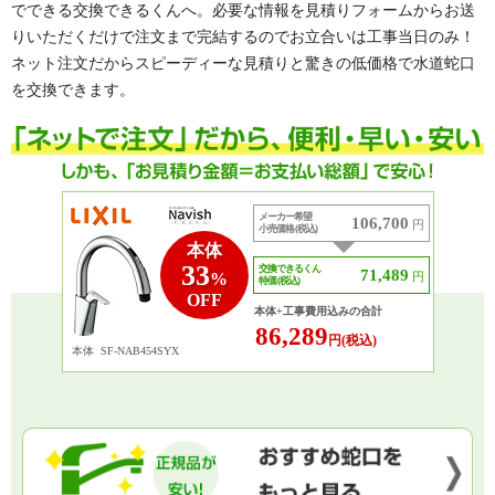
でできる交換できるくんへ。必要な情報を見積りフォームからお送
りいただくだけで注文まで完結するのでお立合いは工事当日のみ！
ネット注文だからスピーディーな見積りと驚きの低価格で水道蛇口
を交換できます。
メーカー希望
106,700
円
小売価格 (税込)
本体
33
交換できるくん
71,489
円
%
特価 (税込)
OFF
本体+工事費用込みの合計
86,289
円(税込)
本体
SF-NAB454SYX