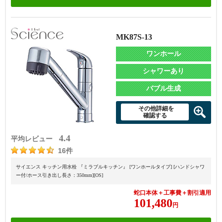
MK87S-13
ワンホール
シャワーあり
バブル生成
その他詳細を
確認する
4.4
平均レビュー
16件
サイエンス キッチン用水栓 『ミラブルキッチン』 [ワンホールタイプ] [ハンドシャワ
ー付/ホース引き出し長さ：350mm][OS]
蛇口本体＋工事費＋割引適用
101,480
円