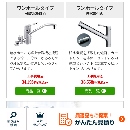
ワンホールタイプ
ワンホールタイプ
分岐水栓対応
浄水器付き
給水ホースで卓上食洗機と接続
浄水機能を搭載した蛇口。カー
できる蛇口。分岐口があるもの
トリッジを本体にセットする内
や分岐水栓が付属しているタイ
蔵型とシンク下に設置するビル
プがあります。
トイン型があります。
工事費用込
工事費用込
34,193
36,558
円(税込)～
円(税込)～
商品一覧
商品一覧
キッチン水栓TOP