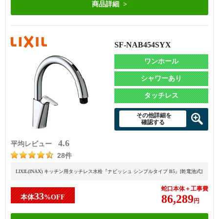
商品詳細
SF-NAB454SYX
ワンホール
シャワーあり
タッチレス
その他詳細を
確認する
4.6
平均レビュー
28件
LIXIL(INAX) キッチン用タッチレス水栓『ナビッシュ シンプルタイプ B5』[乾電池式]
蛇口本体＋工事費
33
86,289
本体
%OFF
円