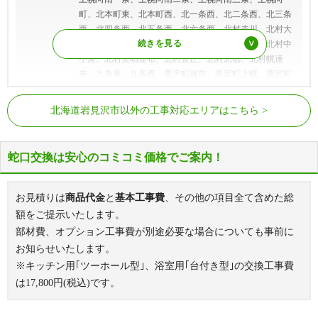
町、北本町東、北本町西、北一条西、北二条西、北三条
西、北四条西、北五条西、北六条西、北村赤川、北村大
願、北村栄町、北村砂浜、北村中央、北村豊里、北村中
小屋、北村美唄達布、北村豊正、北村北都、北村幌達
布、九条東、九条西、栗沢町越前、栗沢町上幌、栗沢町
加茂川、栗沢町北幸穂、栗沢町北本町、栗沢町岐阜、栗
JR函館本線
幌向駅、上幌向駅、岩見沢駅
沢町栗丘、栗沢町栗部、栗沢町耕成、栗沢町小西、栗沢
北海道岩見沢市以外の工事対応エリアはこちら
町幸穂町、栗沢町自協、栗沢町砺波、栗沢町西本町、栗
JR室蘭本線
栗丘駅、栗沢駅、志文駅、岩見沢駅
沢町西万字、栗沢町東本町、栗沢町必成、栗沢町北斗、
栗沢町本町、栗沢町万字曙町、栗沢町万字旭町、栗沢町
蛇口交換は安心のコミコミ価格でご案内！
万字大平、栗沢町万字寿町、栗沢町万字幸町、栗沢町万
字巴町、栗沢町万字仲町、栗沢町万字錦町、栗沢町万字
西原町、栗沢町万字英町、栗沢町万字二見町、栗沢町万
お見積りは
商品代金
と
基本工事費
、その他の項目全て含めた総
字睦町、栗沢町南幸穂、栗沢町南本町、栗沢町宮村、栗
額をご提示いたします。
沢町美流渡楓町、栗沢町美流渡栄町、栗沢町美流渡桜
部材費、オプション工事費が別途必要な場合についても事前に
町、栗沢町美流渡末広町、栗沢町美流渡東栄町、栗沢町
お知らせいたします。
美流渡錦町、栗沢町美流渡西町、栗沢町美流渡東町、栗
※キッチン用｢ツーホール型｣、浴室用｢台付き型｣の交換工事費
沢町美流渡本町、栗沢町美流渡緑町、栗沢町美流渡南
は
17,800
円(税込)です。
町、栗沢町美流渡吉野町、栗沢町美流渡若葉町、栗沢町
最上、栗沢町茂世丑、栗沢町由良、五条東、五条西、駒
園