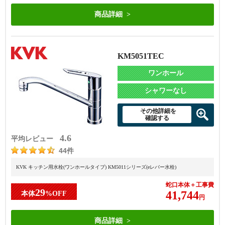
商品詳細
KM5051TEC
ワンホール
シャワーなし
その他詳細を
確認する
4.6
平均レビュー
44件
KVK キッチン用水栓(ワンホールタイプ) KM5011シリーズ(eレバー水栓)
蛇口本体＋工事費
29
41,744
本体
%OFF
円
商品詳細