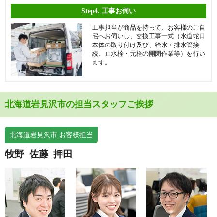
Step4.
工事お伺い
工事担当が商品を持って、お客様のご自
宅へお伺いし、交換工事一式（水道蛇口
本体の取り付け及び、給水・排水管接
続、止水栓・元栓の開閉作業等）を行い
ます。
北海道岩見沢市の担当スタッフご挨拶
北海道岩見沢市 お客様担当
牧野
佐藤
押田