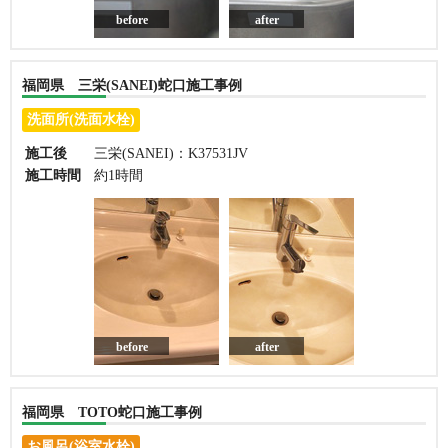
before
after
福岡県 三栄(SANEI)蛇口施工事例
洗面所(洗面水栓)
施工後
三栄(SANEI)：K37531JV
施工時間
約1時間
before
after
福岡県 TOTO蛇口施工事例
お風呂(浴室水栓)