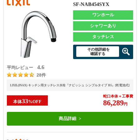
SF-NAB454SYX
ワンホール
シャワーあり
タッチレス
その他詳細を
確認する
4.6
平均レビュー
28件
LIXIL(INAX) キッチン用タッチレス水栓『ナビッシュ シンプルタイプ B5』[乾電池式]
蛇口本体＋工事費
33
86,289
本体
%OFF
円
商品詳細