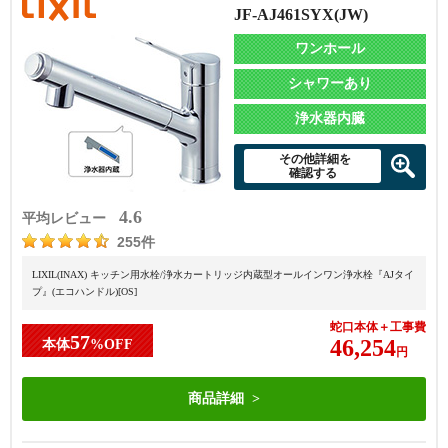
JF-AJ461SYX(JW)
ワンホール
シャワーあり
浄水器内臓
その他詳細を
確認する
4.6
平均レビュー
255件
LIXIL(INAX) キッチン用水栓/浄水カートリッジ内蔵型オールインワン浄水栓『AJタイ
プ』(エコハンドル)[OS]
蛇口本体＋工事費
57
46,254
本体
%OFF
円
商品詳細