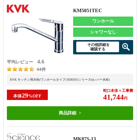
KM5051TEC
ワンホール
シャワーなし
その他詳細を
確認する
4.6
平均レビュー
44件
KVK キッチン用水栓(ワンホールタイプ) KM5011シリーズ(eレバー水栓)
蛇口本体＋工事費
29
41,744
本体
%OFF
円
商品詳細
MK87S-13