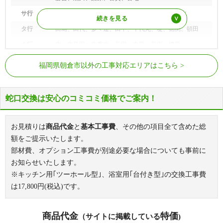
サ行
佐田、下渕、下浦、白鳥、城、須川、千手、草水
タ行
田島、田代、多々連、田中、千代丸、堤、徳渕、頓田
ナ行
中、中島田、中寒水、長田、中原、長渕、楢原
西鉄甘木線
上浦駅、馬田駅、甘木駅
ハ行
杷木赤谷、杷木池田、杷木大山、杷木久喜宮、杷木古
福岡県朝倉市以外の工事対応エリアはこちら
賀、杷木白木、杷木志波、杷木寒水、杷木林田、杷木穂
甘木鉄道
甘木駅
坂、杷木星丸、杷木松末、杷木若市、長谷山、林田、菱
野、一木、日向石、平塚、比良松、福光、菩提寺
蛇口交換は安心のコミコミ価格でご案内！
マ行
馬田、三奈木、美奈宜の杜、宮野、持丸
ヤ行
八重津、屋形原、屋永、矢野竹、山田、山見
お見積りは
商品代金
と
基本工事費
、その他の項目全て含めた総
ラ行
来春
額をご提示いたします。
部材費、オプション工事費が別途必要な場合についても事前に
お知らせいたします。
※キッチン用｢ツーホール型｣、浴室用｢台付き型｣の交換工事費
は
17,800
円(税込)です。
商品代金
特価
（サイトに掲載している
)