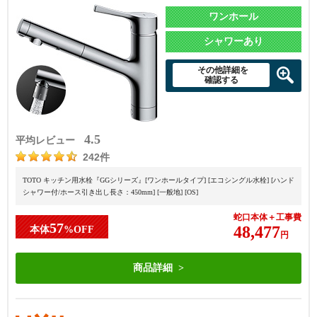
ワンホール
シャワーあり
その他詳細を
確認する
4.5
平均レビュー
242件
TOTO キッチン用水栓『GGシリーズ』[ワンホールタイプ] [エコシングル水栓] [ハンド
シャワー付/ホース引き出し長さ：450mm] [一般地] [OS]
蛇口本体＋工事費
57
48,477
本体
%OFF
円
商品詳細