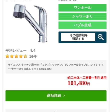
ワンホール
シャワーあり
バブル生成
その他詳細を
確認する
4.4
平均レビュー
16件
サイエンス キッチン用水栓 『ミラブルキッチン』 [ワンホールタイプ] [ハンドシャワ
ー付/ホース引き出し長さ：350mm][OS]
蛇口本体＋工事費＋割引適用
101,480
円
商品詳細