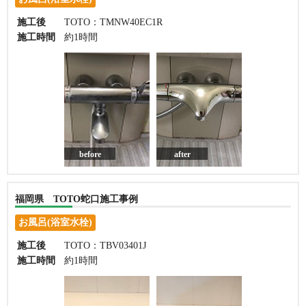
施工後
TOTO：TMNW40EC1R
施工時間
約1時間
before
after
福岡県 TOTO蛇口施工事例
お風呂(浴室水栓)
施工後
TOTO：TBV03401J
施工時間
約1時間