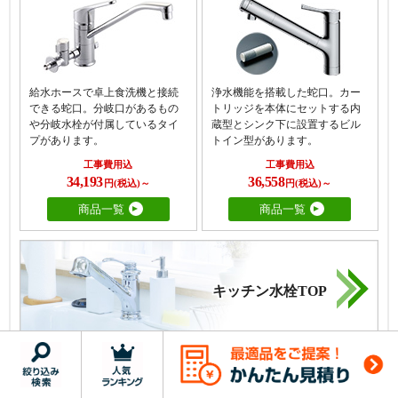
給水ホースで卓上食洗機と接続
浄水機能を搭載した蛇口。カー
できる蛇口。分岐口があるもの
トリッジを本体にセットする内
や分岐水栓が付属しているタイ
蔵型とシンク下に設置するビル
プがあります。
トイン型があります。
工事費用込
工事費用込
34,193
36,558
円(税込)～
円(税込)～
商品一覧
商品一覧
キッチン水栓TOP
お風呂・浴室のおすすめ蛇口｜価格・交換費用
蛇口が横長の台(台の中に取付穴が2つあり
蛇口が壁に取付けられているタイプです。