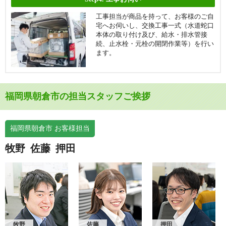
工事担当が商品を持って、お客様のご自
宅へお伺いし、交換工事一式（水道蛇口
本体の取り付け及び、給水・排水管接
続、止水栓・元栓の開閉作業等）を行い
ます。
福岡県朝倉市の担当スタッフご挨拶
福岡県朝倉市 お客様担当
牧野
佐藤
押田
牧野
佐藤
押田