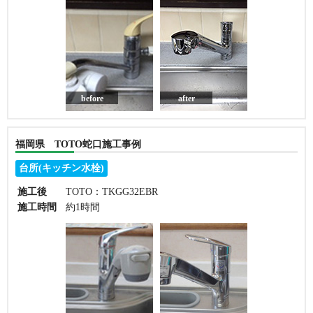
before
after
福岡県 TOTO蛇口施工事例
台所(キッチン水栓)
施工後
TOTO：TKGG32EBR
施工時間
約1時間