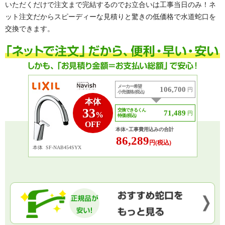
いただくだけで注文まで完結するのでお立合いは工事当日のみ！ネ
ット注文だからスピーディーな見積りと驚きの低価格で水道蛇口を
交換できます。
メーカー希望
106,700
円
小売価格 (税込)
本体
33
交換できるくん
71,489
円
%
特価 (税込)
OFF
本体+工事費用込みの合計
86,289
円(税込)
本体
SF-NAB454SYX