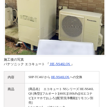
施工後の写真
パナソニック エコキュート 『
HE-NS46LQS
』
内容
SHP-TC46J から
HE-NS46LQS
への交換
商品
[商品名] エコキュート NSシリーズ HE-NS46L
QS [角型][フルオート][460L][180kPa][AIエコナ
ビ][スマホでおふろ][配管洗浄機能][リモコン別
売]