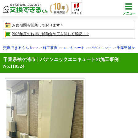
メニュー
お盆期間も営業しております
2026年度のお得な補助金制度を詳しく解説！
交換できるくん home
施工事例
エコキュート
パナソニック
千葉県袖ケ浦市
千葉県袖ケ浦市｜パナソニックエコキュートの施工事例
No.119524