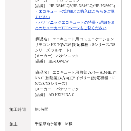
[メーカー] パナソニック
[品番] HE-NS46LQS(HE-NS46LQ+HE-PNS60L)
・エコキュートの詳細とご購入はこちらをご覧
ください
・パナソニックエコキュートの特長・詳細をま
とめたメーカーTOPページもご覧ください
[商品名] エコキュート用 コミュニケーション
リモコン HE-TQWLW [対応機種：Sシリーズ/NS
シリーズ フルオート]
[メーカー] パナソニック
[品番] HE-TQWLW
[商品名] エコキュート用 脚部カバー AD-HEJP4
NA-C [樹脂製][4方向][アイボリー][対応機種：J/
N/C/S/NSシリーズ]
[メーカー] パナソニック
[品番] AD-HEJP4NA-C
施工時間
約6時間
施主
千葉県袖ケ浦市 M様