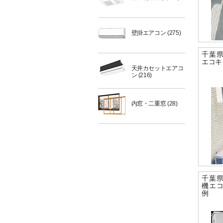
壁掛エアコン
(275)
千葉
エコキ
天井カセットエアコ
ン
(216)
内窓・二重窓
(28)
千葉
機エ
例