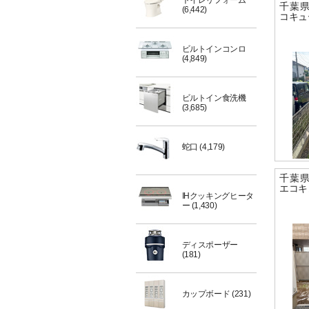
トイレリフォーム
千葉
(6,442)
コキュ
ビルトインコンロ
(4,849)
ビルトイン食洗機
(3,685)
蛇口
(4,179)
千葉
エコキ
IHクッキングヒータ
ー
(1,430)
ディスポーザー
(181)
カップボード
(231)