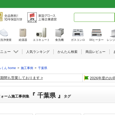
検索キーワード入力
水洗浄便座
給湯器
エコキュート
食洗機
ガスコンロ
IHヒーター
レン
ニュー
人気ランキング
かんたん検索
商品レビュー
くん home
>
施工事例
>
千葉県
盆期間も営業しております
2026年度の
『 千葉県 』
フォーム施工事例集
タグ