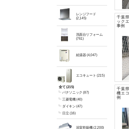
レンジフード
千葉
(2,145)
ック
事例
洗面台リフォーム
(761)
給湯器
(4,047)
エコキュート
(215)
全て
(215)
千葉
パナソニック
(87)
機エ
例
三菱電機
(40)
ダイキン
(47)
日立
(16)
浴室乾燥機
(2,200)