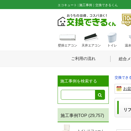
エコキュート | 施工事例｜交換できるくん
壁掛エアコン
天井エアコン
トイレ
温
ご利用の流れ
総合メ
交換できる
施工事例を検索する
お
リ
施工事例TOP
(29,757)