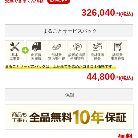
交換できるくん価格
62
%OFF
326,040
円(税込)
まるごと
サービスパック
基本
出張費
部材費
設置前清掃
廃材運搬
諸経費
工事費
運搬費
室内養生費
使用説明
処分
事務経費
まるごとサービスパックは、上記全てを含めたコミコミ価格です！
44,800
円(税込)
保証
無料