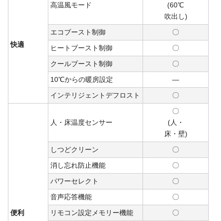
高温風モード
(60℃
吹出し)
エコブースト制御
〇
快適
ヒートブースト制御
〇
クールブースト制御
〇
10℃からの暖房設定
―
インテリジェントデフロスト
〇
〇
人・床温度センサー
(人・
床・
壁)
しつどクリーン
〇
消し忘れ防止機能
〇
パワーセレクト
〇
音声応答機能
〇
便利
リモコン設定メモリー機能
〇