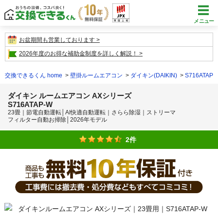
メニュー
お盆期間も営業しております
2026年度のお得な補助金制度を詳しく解説！
交換できるくん home
壁掛ルームエアコン
ダイキン(DAIKIN)
S716ATAP-
ダイキン ルームエアコン AXシリーズ
S716ATAP-W
23畳｜節電自動運転│AI快適自動運転｜さらら除湿｜ストリーマ
フィルター自動お掃除│2026年モデル
2件