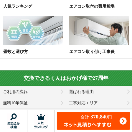
人気ランキング
エアコン取
付
の費用相場
畳数と選び方
エアコン取り付け工事費
交換できるくんはおかげ様で27周年
ご利用の流れ
選ばれる理由
無料10年保証
工事対応エリア
マイページ・会員登録
会社概要
370,840
合計
サイトマップ
トップページ