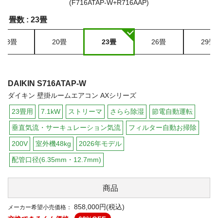
畳数 :
23畳
18畳
20畳
23畳
26畳
29畳
DAIKIN
S716ATAP-W
ダイキン 壁掛ルームエアコン AXシリーズ
23畳用
7.1kW
ストリーマ
さらら除湿
節電自動運転
垂直気流・サーキュレーション気流
フィルター自動お掃除
200V
室外機48kg
2026年モデル
配管口径(6.35mm・12.7mm)
商品
858,000円(税込)
メーカー希望小売価格：