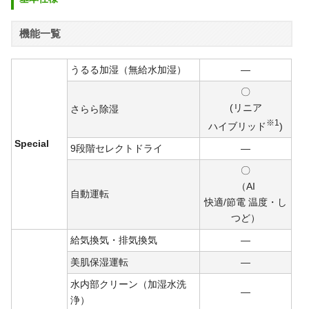
機能一覧
うるる加湿（無給水加湿）
―
〇
(リニア
さらら除湿
※1
ハイ
ブリ
ッド
)
Special
9段階セレクトドライ
―
〇
（AI
自動運転
快適/
節電
温度・し
つど）
給気換気・排気換気
―
美肌保湿運転
―
水内部クリーン（加湿水洗
―
浄）