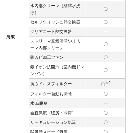
水内部クリーン（結露水洗
〇
浄）
セルフウォッシュ熱交換器
〇
クリアコート熱交換器
―
清潔
ストリーマ空気清浄/ストリ
〇
ーマ内部クリーン
防カビ加工ファン
〇
銀イオン抗菌剤（室内機ドレ
〇
ンパン）
※2
抗ウイルスフィルター
〇
フィルター自動お掃除
〇
水de脱臭
―
垂直気流（暖房・冷房）
〇
サーキュレーション気流
〇
猛暑時スピード気流
〇