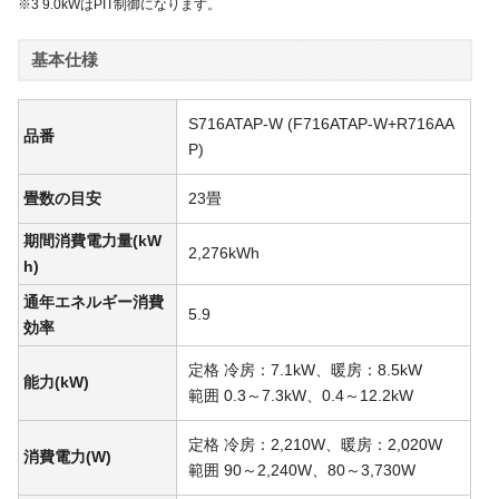
※3 9.0kWはPIT制御になります。
基本仕様
S716ATAP-W (F716ATAP-W+R716AA
品番
P)
畳数の目安
23畳
期間消費電力量(kW
2,276kWh
h)
通年エネルギー消費
5.9
効率
定格 冷房：7.1kW、暖房：8.5kW
能力(kW)
範囲 0.3～7.3kW、0.4～12.2kW
定格 冷房：2,210W、暖房：2,020W
消費電力(W)
範囲 90～2,240W、80～3,730W