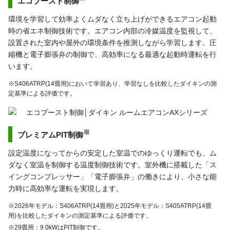
エコブースト制御
環境を学習して効率よくムダなく立ち上げができるエアコン起動
時の省エネ制御技術です。エアコン内部の冷媒温度を監視して、
設置された室内や屋外の環境条件を推測しながら学習します。圧
縮機と電子膨張弁の制御で、高効率になる最適な起動時運転を行
います。
※S406ATRP(14畳用)において学習あり、学習なしを比較したダイキンの測
定基準による評価です。
※
プレミアムPIT制御
設定温度になってからの安定した室温でのゆっくり運転でも、ム
ダなく室温を制御する温度制御技術です。室外機に搭載した「ス
イングコンプレッサー」「電子膨張弁」の働きにより、小さな能
力時に高効率な運転を実現します。
※2026年モデル：S406ATRP(14畳用)と2025年モデル：S405ATRP(14畳
用)を比較したダイキンの測定基準による評価です。
※29畳用：9.0kWはPIT制御です。