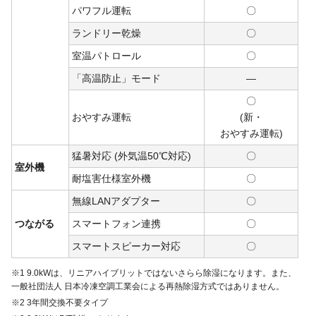
パワフル運転
〇
ランドリー乾燥
〇
室温パトロール
〇
「高温防止」モード
―
〇
おやすみ運転
(新・
おや
すみ
運転)
猛暑対応 (外気温50℃対応)
〇
室外機
耐塩害仕様室外機
〇
無線LANアダプター
〇
つながる
スマートフォン連携
〇
スマートスピーカー対応
〇
※1 9.0kWは、リニアハイブリットではないさらら除湿になります。また、
一般社団法人 日本冷凍空調工業会による再熱除湿方式ではありません。
※2 3年間交換不要タイプ