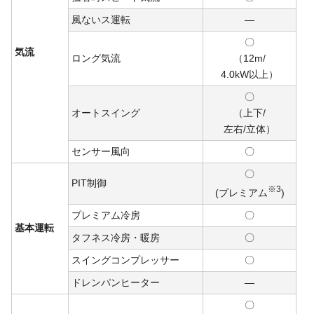
風ないス運転
―
〇
気流
ロング気流
（12m/
4.0kW
以上）
〇
オートスイング
（上下/
左右/
立体）
センサー風向
〇
〇
PIT制御
※3
(プレミアム
)
プレミアム冷房
〇
基本運転
タフネス冷房・暖房
〇
スイングコンプレッサー
〇
ドレンパンヒーター
―
〇