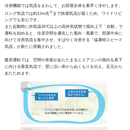
冷房機能では気流をまわして、お部屋全体を素早く冷やします。
※
ロング気流では約12m先
まで快適気流が届くため、ワイドリビ
ングでも安心です。
また起動時に外気温35℃以上の高外気状態で風向上下「自動」で
運転を始めると、住居空間を優先した風向・風量で、部屋中央に
向けて冷房気流を集中させ、すばやく冷房する「猛暑時スピード
気流」が新たに搭載されました。
暖房運転では、空間や床面があたたまるとエアコンの風向を真下
に向ける垂直気流で、壁に沿い床からぬくもりを伝え、足元から
あたためます。