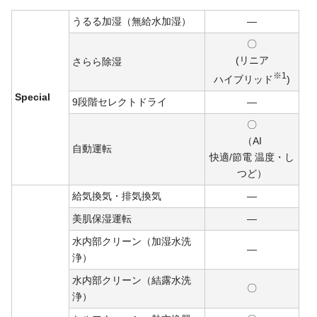
うるる加湿（無給水加湿）
―
〇
(リニア
さらら除湿
※1
ハイ
ブリ
ッド
)
Special
9段階セレクトドライ
―
〇
（AI
自動運転
快適/
節電
温度・し
つど）
給気換気・排気換気
―
美肌保湿運転
―
水内部クリーン（加湿水洗
―
浄）
水内部クリーン（結露水洗
〇
浄）