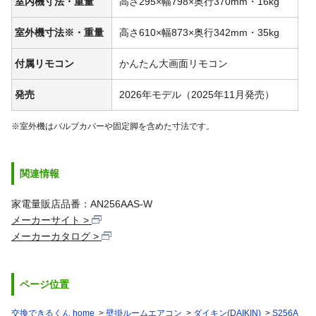
室内機寸法・重量
高さ295×幅798×奥行370mm・16kg
室外機寸法※・重量
高さ610×幅873×奥行342mm・35kg
付属リモコン
かんたん大画面リモコン
発売
2026年モデル（2025年11月発売）
※室外機はバルブカバーや固定脚を含めた寸法です。
関連情報
家電量販店品番：AN256AAS-W
メーカーサイト
メーカーカタログ
ページ位置
交換できるくん home
壁掛ルームエアコン
ダイキン(DAIKIN)
S256A