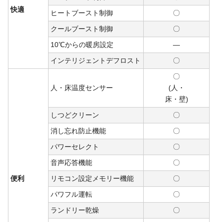
快適
ヒートブースト制御
〇
クールブースト制御
〇
10℃からの暖房設定
―
インテリジェントデフロスト
〇
〇
人・床温度センサー
(人・
床・
壁)
しつどクリーン
〇
消し忘れ防止機能
〇
パワーセレクト
〇
音声応答機能
〇
便利
リモコン設定メモリー機能
〇
パワフル運転
〇
ランドリー乾燥
〇