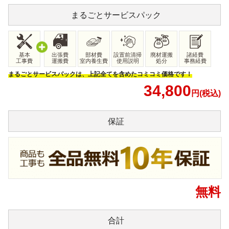
まるごと
サービスパック
基本
出張費
部材費
設置前清掃
廃材運搬
諸経費
工事費
運搬費
室内養生費
使用説明
処分
事務経費
まるごとサービスパックは、上記全てを含めたコミコミ価格です！
34,800
円(税込)
保証
無料
合計