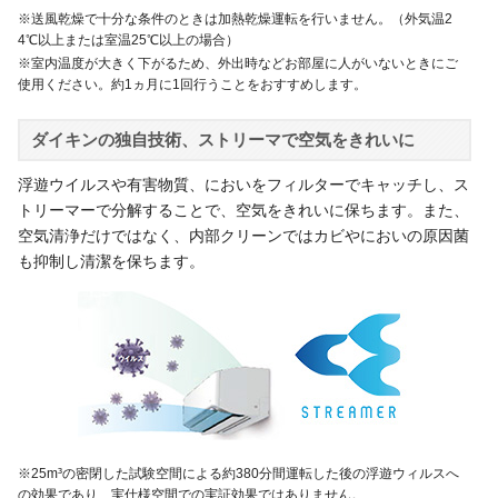
※送風乾燥で十分な条件のときは加熱乾燥運転を行いません。（外気温2
4℃以上または室温25℃以上の場合）
※室内温度が大きく下がるため、外出時などお部屋に人がいないときにご
使用ください。約1ヵ月に1回行うことをおすすめします。
ダイキンの独自技術、ストリーマで空気をきれいに
浮遊ウイルスや有害物質、においをフィルターでキャッチし、ス
トリーマーで分解することで、空気をきれいに保ちます。また、
空気清浄だけではなく、内部クリーンではカビやにおいの原因菌
も抑制し清潔を保ちます。
※25m³の密閉した試験空間による約380分間運転した後の浮遊ウィルスへ
の効果であり、実仕様空間での実証効果ではありません。