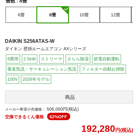
畳数 :
8畳
6畳
8畳
10畳
12畳
DAIKIN
S256ATAS-W
ダイキン 壁掛ルームエアコン AXシリーズ
8畳用
2.5kW
ストリーマ
さらら除湿
節電自動運転
垂直気流・サーキュレーション気流
フィルター自動お掃除
100V
2026年モデル
商品
506,000円(税込)
メーカー希望小売価格：
交換できるくん価格
62
%OFF
192,280
円(税込)