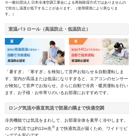
※一般社団法人 日本冷凍空調工業会による再熱除湿方式ではありませんの
で吹出し温度が低下することがあります。（使用環境により異なりま
す。）
室温パトロール（高温防止・低温防止）
「暑すぎ」「寒すぎ」を検知して音声お知らせ＆自動運転しま
す。室内が高温または低温になりすぎると、エアコンのセンサー
が検知して音声でお知らせ。さらに自動で冷房・暖房運転を行い
ます。お子様・お年寄りのいるお部屋におすすめです。
ロング気流や垂直気流で部屋の隅まで快適空調
冷房機能では気流をまわして、お部屋全体を素早く冷やします。
※
ロング気流では約12m先
まで快適気流が届くため、ワイドリビ
ングでも安心です。