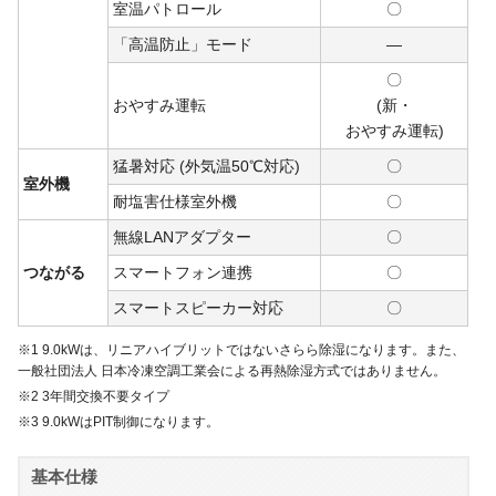
室温パトロール
〇
「高温防止」モード
―
〇
おやすみ運転
(新・
おや
すみ
運転)
猛暑対応 (外気温50℃対応)
〇
室外機
耐塩害仕様室外機
〇
無線LANアダプター
〇
つながる
スマートフォン連携
〇
スマートスピーカー対応
〇
※1 9.0kWは、リニアハイブリットではないさらら除湿になります。また、
一般社団法人 日本冷凍空調工業会による再熱除湿方式ではありません。
※2 3年間交換不要タイプ
※3 9.0kWはPIT制御になります。
基本仕様