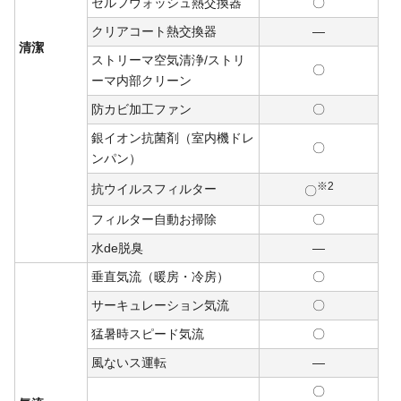
セルフウォッシュ熱交換器
〇
クリアコート熱交換器
―
清潔
ストリーマ空気清浄/ストリ
〇
ーマ内部クリーン
防カビ加工ファン
〇
銀イオン抗菌剤（室内機ドレ
〇
ンパン）
※2
抗ウイルスフィルター
〇
フィルター自動お掃除
〇
水de脱臭
―
垂直気流（暖房・冷房）
〇
サーキュレーション気流
〇
猛暑時スピード気流
〇
風ないス運転
―
〇