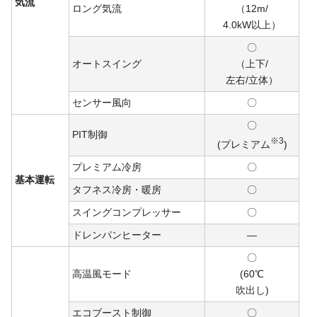
気流
ロング気流
（12m/
4.0kW
以上）
〇
オートスイング
（上下/
左右/
立体）
センサー風向
〇
〇
PIT制御
※3
(プレミアム
)
プレミアム冷房
〇
基本運転
タフネス冷房・暖房
〇
スイングコンプレッサー
〇
ドレンパンヒーター
―
〇
高温風モード
(60℃
吹出し)
エコブースト制御
〇