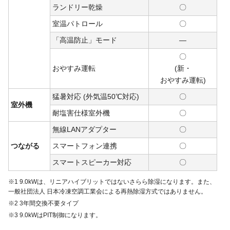
ランドリー乾燥
〇
室温パトロール
〇
「高温防止」モード
―
〇
おやすみ運転
(新・
おや
すみ
運転)
猛暑対応 (外気温50℃対応)
〇
室外機
耐塩害仕様室外機
〇
無線LANアダプター
〇
つながる
スマートフォン連携
〇
スマートスピーカー対応
〇
※1 9.0kWは、リニアハイブリットではないさらら除湿になります。また、
一般社団法人 日本冷凍空調工業会による再熱除湿方式ではありません。
※2 3年間交換不要タイプ
※3 9.0kWはPIT制御になります。