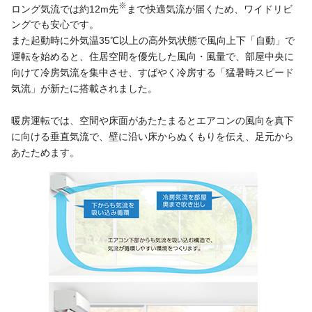
※
ロング気流では約12m先
まで快適気流が届くため、ワイドリビ
ングでも安心です。
また起動時に外気温35℃以上の高外気状態で風向上下「自動」で
運転を始めると、住居空間を優先した風向・風量で、部屋中央に
向けて冷房気流を集中させ、すばやく冷房する「猛暑時スピード
気流」が新たに搭載されました。
暖房運転では、空間や床面があたたまるとエアコンの風向を真下
に向ける垂直気流で、壁に沿い床からぬくもりを伝え、足元から
あたためます。