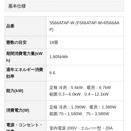
基本仕様
S566ATAP-W (F566ATAP-W+R566AA
品番
P)
畳数の目安
18畳
期間消費電力量(kW
1,605kWh
h)
通年エネルギー消費
6.6
効率
定格 冷房：5.6kW、暖房：6.7kW
能力(kW)
範囲 0.3～6.0kW、0.4～12.1kW
定格 冷房：1,390W、暖房：1,380W
消費電力(W)
範囲 70～1,580W、75～3,580W
電源・コンセント・
室内電源 200V・エルバー型・20A