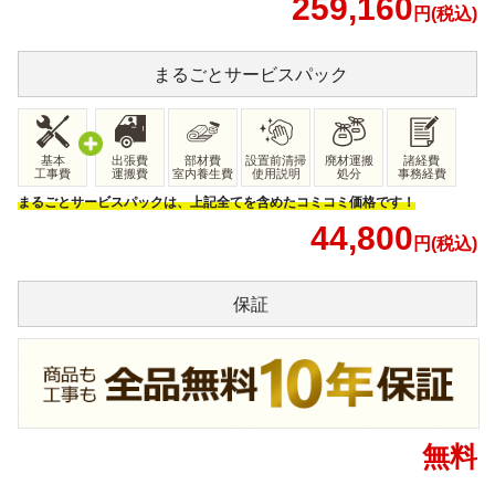
259,160
円(税込)
まるごと
サービスパック
基本
出張費
部材費
設置前清掃
廃材運搬
諸経費
工事費
運搬費
室内養生費
使用説明
処分
事務経費
まるごとサービスパックは、上記全てを含めたコミコミ価格です！
44,800
円(税込)
保証
無料