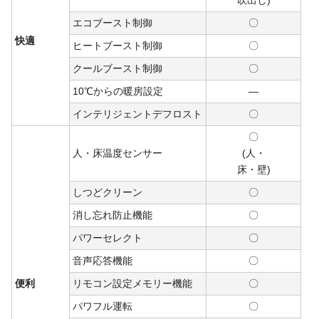
エコブースト制御
〇
快適
ヒートブースト制御
〇
クールブースト制御
〇
10℃からの暖房設定
―
インテリジェントデフロスト
〇
〇
人・床温度センサー
(人・
床・
壁)
しつどクリーン
〇
消し忘れ防止機能
〇
パワーセレクト
〇
音声応答機能
〇
便利
リモコン設定メモリー機能
〇
パワフル運転
〇