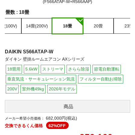
畳数 :
18畳
畳(100V)
14畳(200V)
18畳
20畳
23畳
DAIKIN
S566ATAP-W
ダイキン 壁掛ルームエアコン AXシリーズ
18畳用
5.6kW
ストリーマ
さらら除湿
節電自動運転
垂直気流・サーキュレーション気流
フィルター自動お掃除
200V
室外機49kg
2026年モデル
商品
682,000円(税込)
メーカー希望小売価格：
交換できるくん価格
62
%OFF