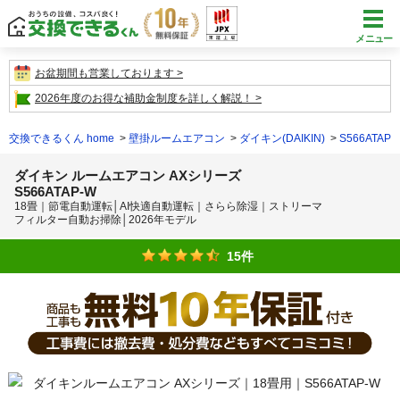
メニュー
お盆期間も営業しております
2026年度のお得な補助金制度を詳しく解説！
交換できるくん home
壁掛ルームエアコン
ダイキン(DAIKIN)
S566ATAP-
ダイキン ルームエアコン AXシリーズ
S566ATAP-W
18畳｜節電自動運転│AI快適自動運転｜さらら除湿｜ストリーマ
フィルター自動お掃除│2026年モデル
15件