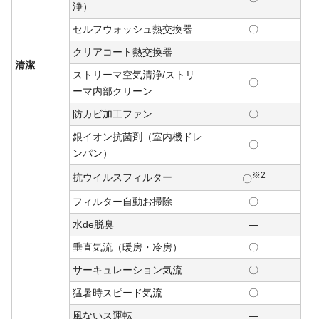
浄）
セルフウォッシュ熱交換器
〇
クリアコート熱交換器
―
清潔
ストリーマ空気清浄/ストリ
〇
ーマ内部クリーン
防カビ加工ファン
〇
銀イオン抗菌剤（室内機ドレ
〇
ンパン）
※2
抗ウイルスフィルター
〇
フィルター自動お掃除
〇
水de脱臭
―
垂直気流（暖房・冷房）
〇
サーキュレーション気流
〇
猛暑時スピード気流
〇
風ないス運転
―