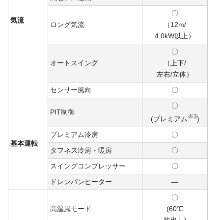
〇
気流
ロング気流
（12m/
4.0kW
以上）
〇
オートスイング
（上下/
左右/
立体）
センサー風向
〇
〇
PIT制御
※3
(プレミアム
)
プレミアム冷房
〇
基本運転
タフネス冷房・暖房
〇
スイングコンプレッサー
〇
ドレンパンヒーター
―
〇
高温風モード
(60℃
吹出し)