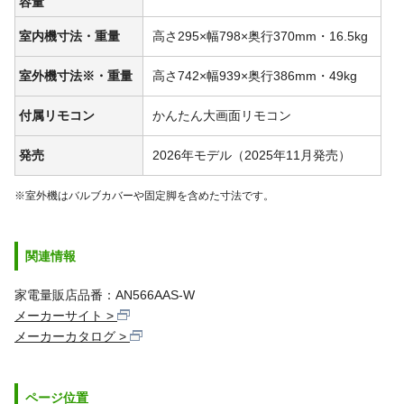
容量
室内機寸法・重量
高さ295×幅798×奥行370mm・16.5kg
室外機寸法※・重量
高さ742×幅939×奥行386mm・49kg
付属リモコン
かんたん大画面リモコン
発売
2026年モデル（2025年11月発売）
※室外機はバルブカバーや固定脚を含めた寸法です。
関連情報
家電量販店品番：AN566AAS-W
メーカーサイト
メーカーカタログ
ページ位置