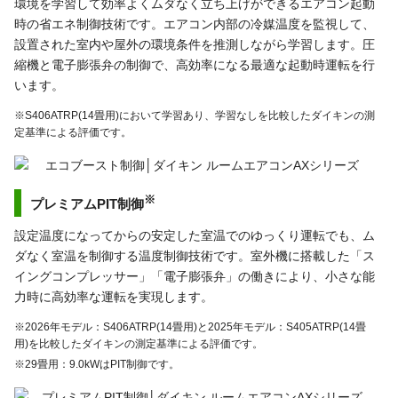
環境を学習して効率よくムダなく立ち上げができるエアコン起動
時の省エネ制御技術です。エアコン内部の冷媒温度を監視して、
設置された室内や屋外の環境条件を推測しながら学習します。圧
縮機と電子膨張弁の制御で、高効率になる最適な起動時運転を行
います。
※S406ATRP(14畳用)において学習あり、学習なしを比較したダイキンの測
定基準による評価です。
※
プレミアムPIT制御
設定温度になってからの安定した室温でのゆっくり運転でも、ム
ダなく室温を制御する温度制御技術です。室外機に搭載した「ス
イングコンプレッサー」「電子膨張弁」の働きにより、小さな能
力時に高効率な運転を実現します。
※2026年モデル：S406ATRP(14畳用)と2025年モデル：S405ATRP(14畳
用)を比較したダイキンの測定基準による評価です。
※29畳用：9.0kWはPIT制御です。