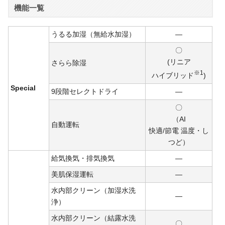
機能一覧
うるる加湿（無給水加湿）
―
〇
(リニア
さらら除湿
※1
ハイ
ブリ
ッド
)
Special
9段階セレクトドライ
―
〇
（AI
自動運転
快適/
節電
温度・し
つど）
給気換気・排気換気
―
美肌保湿運転
―
水内部クリーン（加湿水洗
―
浄）
水内部クリーン（結露水洗
〇