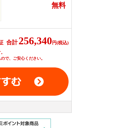
無料
256,340
合計
証
円(税込)
す。
んので、ご安心ください。