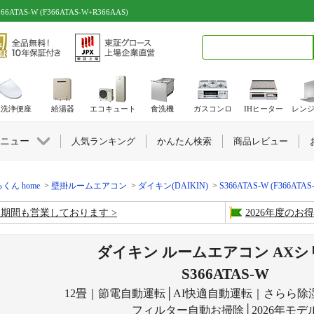
S-W (F366ATAS-W+R366AAS)
検索キーワード入力
水洗浄便座
給湯器
エコキュート
食洗機
ガスコンロ
IHヒーター
レン
ニュー
人気ランキング
かんたん検索
商品レビュー
くん home
壁掛ルームエアコン
ダイキン(DAIKIN)
S366ATAS-W (F366ATAS
盆期間も営業しております
2026年度の
ダイキン ルームエアコン AXシ
S366ATAS-W
12畳｜節電自動運転│AI快適自動運転｜さらら除
フィルター自動お掃除│2026年モデ