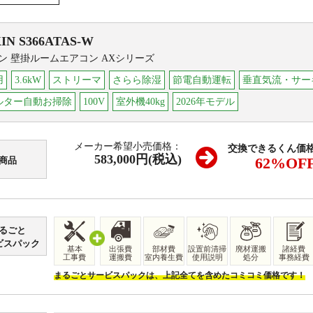
IN
S366ATAS-W
ン 壁掛ルームエアコン AXシリーズ
用
3.6kW
ストリーマ
さらら除湿
節電自動運転
垂直気流・サー
ルター自動お掃除
100V
室外機40kg
2026年モデル
メーカー希望小売価格：
交換できるくん価
583,000円(税込)
62
%OF
商品
るごと
ビスパック
基本
出張費
部材費
設置前清掃
廃材運搬
諸経費
工事費
運搬費
室内養生費
使用説明
処分
事務経費
まるごとサービスパックは、上記全てを含めたコミコミ価格です！