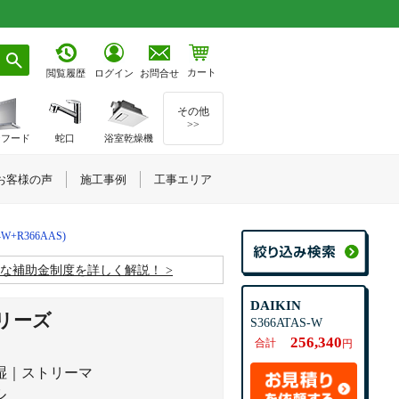
カート
お問合せ
閲覧履歴
ログイン
その他
>>
ジフード
蛇口
浴室乾燥機
お客様の声
施工事例
工事エリア
-W+R366AAS)
お得な補助金制度を詳しく解説！
DAIKIN
リーズ
S366ATAS-W
256,340
合計
円
湿｜ストリーマ
ル