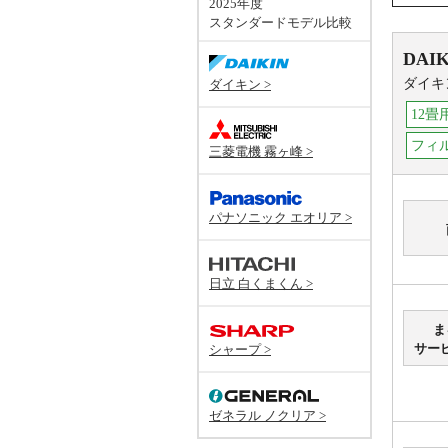
2025年度
スタンダードモデル比較
DAIK
ダイキ
ダイキン >
12畳
フィ
三菱電機 霧ヶ峰 >
パナソニック エオリア >
日立 白くまくん >
ま
サー
シャープ >
ゼネラル ノクリア >