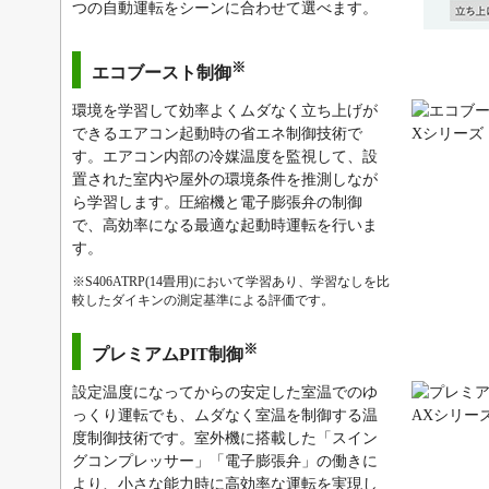
つの自動運転をシーンに合わせて選べます。
※
エコブースト制御
環境を学習して効率よくムダなく立ち上げが
できるエアコン起動時の省エネ制御技術で
す。エアコン内部の冷媒温度を監視して、設
置された室内や屋外の環境条件を推測しなが
ら学習します。圧縮機と電子膨張弁の制御
で、高効率になる最適な起動時運転を行いま
す。
※S406ATRP(14畳用)において学習あり、学習なしを比
較したダイキンの測定基準による評価です。
※
プレミアムPIT制御
設定温度になってからの安定した室温でのゆ
っくり運転でも、ムダなく室温を制御する温
度制御技術です。室外機に搭載した「スイン
グコンプレッサー」「電子膨張弁」の働きに
より、小さな能力時に高効率な運転を実現し