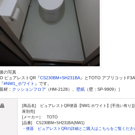
後の写真
TO ピュアレストQR『
CS230BM+SH231BA
』とTOTO アプリコットF3
『
#NW1_ホワイト
』です。
装材：
クッションフロア
（HM-2128）、
壁紙
（壁：SP-9909）］
品
[商品名] ピュアレストQR便器【NW1:ホワイト】[手洗い有り][床
座別売]
[メーカー］ TOTO
[品番] CS230BM+SH231BA(NW1)
・便器 ピュアレストQRの詳細とご購入はこちらをご覧くださ