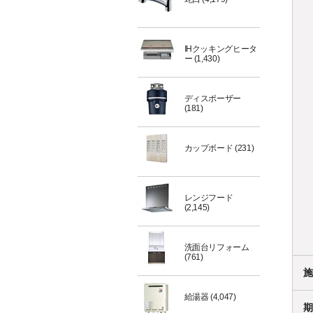
IHクッキングヒータ
ー
(1,430)
ディスポーザー
(181)
カップボード
(231)
レンジフード
(2,145)
洗面台リフォーム
(761)
施
給湯器
(4,047)
期