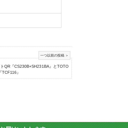
トQR『CS230B+SH231BA』とTOTO
TCF116』