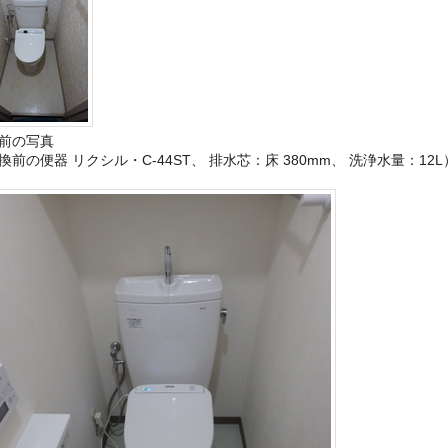
前の写真
換前の便器 リクシル・C-44ST、 排水芯：床 380mm、 洗浄水量：12L