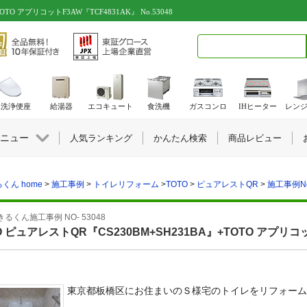
OTO アプリコットF3AW『TCF4831AK』 No.53048
検索キーワード入力
水洗浄便座
給湯器
エコキュート
食洗機
ガスコンロ
IHヒーター
レン
ニュー
人気ランキング
かんたん検索
商品レビュー
くん home
>
施工事例
>
トイレリフォーム
>
TOTO
>
ピュアレストQR
>
施工事例No
るくん施工事例 NO- 53048
O ピュアレストQR『CS230BM+SH231BA』+TOTO アプリコ
東京都板橋区にお住まいのＳ様宅のトイレをリフォーム