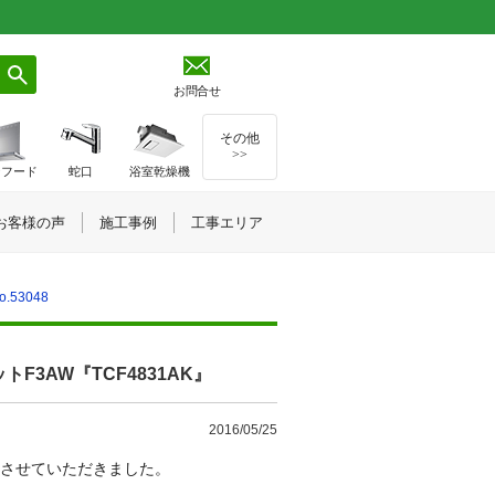
お問合せ
その他
>>
ジフード
蛇口
浴室乾燥機
お客様の声
施工事例
工事エリア
.53048
ットF3AW『TCF4831AK』
2016/05/25
させていただきました。