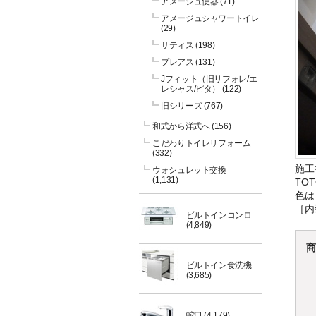
アメージュ便器
(71)
アメージュシャワートイレ
(29)
サティス
(198)
プレアス
(131)
Jフィット（旧リフォレ/エ
レシャス/ピタ）
(122)
旧シリーズ
(767)
和式から洋式へ
(156)
こだわりトイレリフォーム
(332)
施工
ウォシュレット交換
(1,131)
TO
色は
［内
ビルトインコンロ
(4,849)
商
ビルトイン食洗機
(3,685)
蛇口
(4,179)