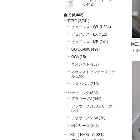
トイレリフォーム
(6,442)
全て
(6,442)
TOTO
(3,741)
ピュアレストQR
(1,324)
ピュアレストEX
(412)
ピュアレストMR
(241)
施工
GG/GG-800
(499)
（交
GGA
(15)
ネオレスト
(937)
ネオレストワンデーリモデ
ル
(195)
レストパル
(215)
パナソニック
(844)
アラウーノV
(544)
アラウーノL150シリーズ
(50)
アラウーノS160
(28)
旧シリーズ
(201)
LIXIL（INAX）
(1,321)