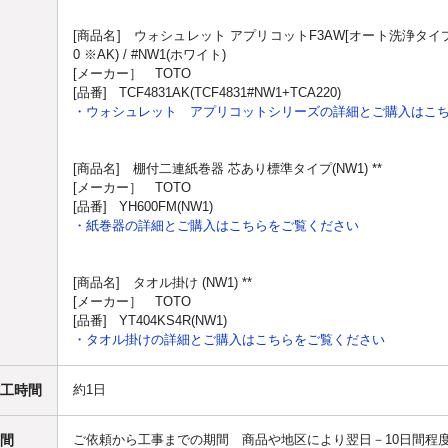
[商品名] ウォシュレット アプリコットF3AW[オート洗浄タイプ]
0 ※AK) / #NW1(ホワイト)
[メーカー］ TOTO
[品番] TCF4831AK(TCF4831#NW1+TCA220)
・ウォシュレット アプリコットシリーズの詳細とご購入はこ
[商品名] 棚付二連紙巻器 芯あり標準タイプ(NW1) **
[メーカー］ TOTO
[品番] YH600FM(NW1)
・紙巻器の詳細とご購入はこちらをご覧ください
[商品名] タオル掛け (NW1) **
[メーカー］ TOTO
[品番] YT404KS4R(NW1)
・タオル掛けの詳細とご購入はこちらをご覧ください
工時間
約1日
間
ご依頼から工事までの期間 商品や地区により翌日－10日間程