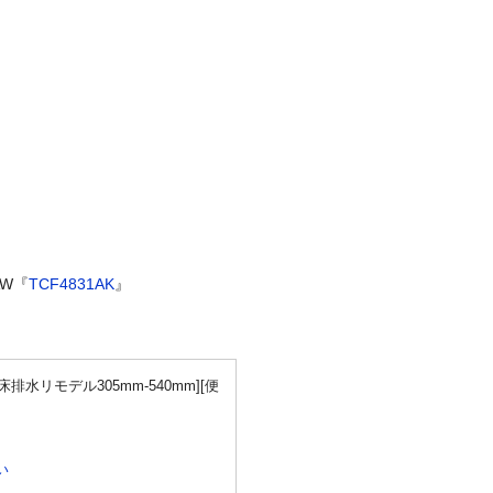
AW『
TCF4831AK
』
排水リモデル305mm-540mm][便
い