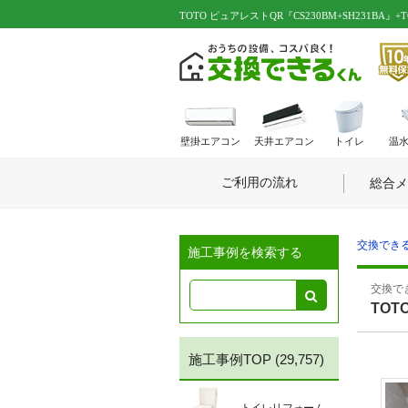
TOTO ピュアレストQR『CS230BM+SH231BA』+T
壁掛エアコン
天井エアコン
トイレ
温
ご利用の流れ
総合メ
交換できる
施工事例を検索する
交換でき
TOT
施工事例TOP
(29,757)