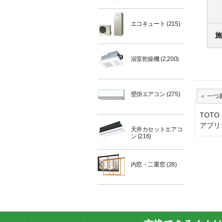
エコキュート
(215)
施
浴室乾燥機
(2,200)
壁掛エアコン
(275)
TOTO
アプリコ
天井カセットエアコ
ン
(216)
内窓・二重窓
(28)