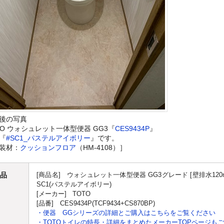
後の写真
TO ウォシュレット一体型便器 GG3『
CES9434P
』
『
#SC1_パステルアイボリー
』です。
装材：
クッションフロア
（HM-4108）］
品
[商品名] ウォシュレット一体型便器 GG3グレード [壁排水120mm]
SC1(パステルアイボリー)
[メーカー] TOTO
[品番] CES9434P(TCF9434+CS870BP)
・便器 GGシリーズの詳細とご購入はこちらをご覧ください
・TOTOトイレの特長・詳細をまとめたメーカーTOPページも