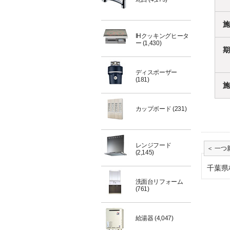
施
IHクッキングヒータ
ー
(1,430)
期
ディスポーザー
(181)
施
カップボード
(231)
レンジフード
(2,145)
千葉県
洗面台リフォーム
(761)
給湯器
(4,047)