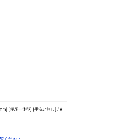
 [便座一体型] [手洗い無し] / #
ご覧ください