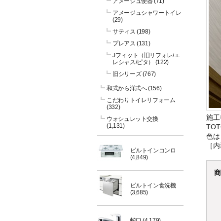
アメージュ便器
(71)
アメージュシャワートイレ
(29)
サティス
(198)
プレアス
(131)
Jフィット（旧リフォレ/エ
レシャス/ピタ）
(122)
旧シリーズ
(767)
和式から洋式へ
(156)
こだわりトイレリフォーム
(332)
施工
ウォシュレット交換
(1,131)
TO
色は
［内
ビルトインコンロ
(4,849)
商
ビルトイン食洗機
(3,685)
蛇口
(4,179)