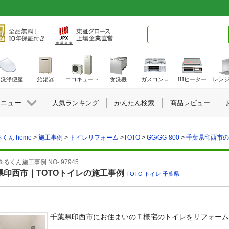
検索キーワード入力
水洗浄便座
給湯器
エコキュート
食洗機
ガスコンロ
IHヒーター
レン
ニュー
人気ランキング
かんたん検索
商品レビュー
くん home
>
施工事例
>
トイレリフォーム
>
TOTO
>
GG/GG-800
>
千葉県印西市の施
るくん施工事例 NO- 97945
県印西市｜TOTOトイレの施工事例
TOTO
,
トイレ
,
千葉県
千葉県印西市にお住まいのＴ様宅のトイレをリフォーム