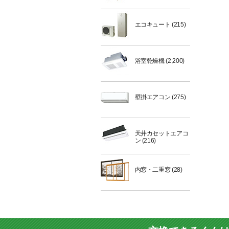
エコキュート
(215)
浴室乾燥機
(2,200)
壁掛エアコン
(275)
天井カセットエアコ
ン
(216)
内窓・二重窓
(28)