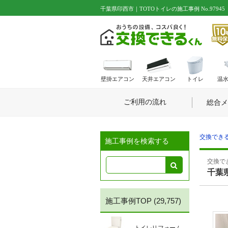
千葉県印西市｜TOTOトイレの施工事例 No.97945
壁掛エアコン
天井エアコン
トイレ
温
ご利用の流れ
総合メ
交換できる
施工事例を検索する
交換でき
千葉
施工事例TOP
(29,757)