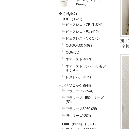
トイレリフォーム
(6,442)
全て
(6,442)
TOTO
(3,741)
ピュアレストQR
(1,324)
ピュアレストEX
(412)
ピュアレストMR
(241)
施工
GG/GG-800
(499)
(交
GGA
(15)
ネオレスト
(937)
ネオレストワンデーリモデ
ル
(195)
レストパル
(215)
パナソニック
(844)
アラウーノV
(544)
アラウーノL150シリーズ
(50)
アラウーノS160
(28)
旧シリーズ
(201)
LIXIL（INAX）
(1,321)