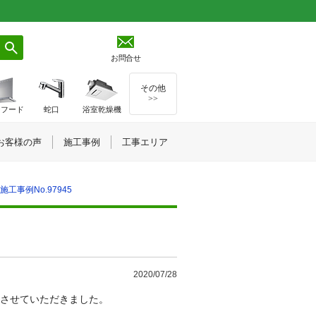
お問合せ
その他
>>
ジフード
蛇口
浴室乾燥機
お客様の声
施工事例
工事エリア
工事例No.97945
2020/07/28
させていただきました。