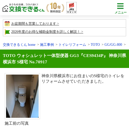
メニュー
お盆期間も営業しております
2026年度のお得な補助金制度を詳しく解説！
交換できるくん home
施工事例
トイレリフォーム
TOTO
GG/GG-800
施
TOTO ウォシュレット一体型便器 GG3『CES9434P』 神奈川県
横浜市 S様宅 No.70917
神奈川県横浜市にお住まいのS様宅のトイレを
リフォームさせていただきました。
施工前の写真