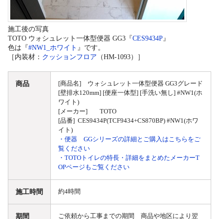
施工後の写真
TOTO ウォシュレット一体型便器 GG3『
CES9434P
』
色は『
#NW1_ホワイト
』です。
［内装材：
クッションフロア
（HM-1093）］
商品
[商品名] ウォシュレット一体型便器 GG3グレード
[壁排水120mm] [便座一体型] [手洗い無し] #NW1(ホ
ワイト)
[メーカー] TOTO
[品番] CES9434P(TCF9434+CS870BP) #NW1(ホワ
イト)
・便器 GGシリーズの詳細とご購入はこちらをご
覧ください
・TOTOトイレの特長・詳細をまとめたメーカーT
OPページもご覧ください
施工時間
約4時間
期間
ご依頼から工事までの期間 商品や地区により翌