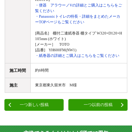
・便器 アラウーノVの詳細とご購入はこちらをご
覧ください
・Panasonicトイレの特長・詳細をまとめたメーカ
ーTOPページもご覧ください
[商品名] 棚付二連紙巻器 棚タイプ W320×D120×H
105mm (ホワイト)
[メーカー］ TOTO
[品番] YH600FM(NW1)
・紙巻器の詳細とご購入はこちらをご覧ください
施工時間
約6時間
施主
東京都東久留米市 M様
一つ新しい投稿
一つ以前の投稿