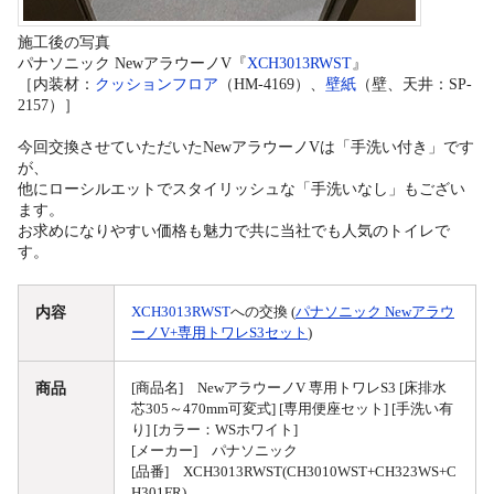
施工後の写真
パナソニック NewアラウーノV『
XCH3013RWST
』
［内装材：
クッションフロア
（HM-4169）、
壁紙
（壁、天井：SP-
2157）］
今回交換させていただいたNewアラウーノVは「手洗い付き」です
が、
他にローシルエットでスタイリッシュな「手洗いなし」もござい
ます。
お求めになりやすい価格も魅力で共に当社でも人気のトイレで
す。
内容
XCH3013RWST
への交換 (
パナソニック Newアラウ
ーノV+専用トワレS3セット
)
商品
[商品名] NewアラウーノV 専用トワレS3 [床排水
芯305～470mm可変式] [専用便座セット] [手洗い有
り] [カラー：WSホワイト]
[メーカー] パナソニック
[品番] XCH3013RWST(CH3010WST+CH323WS+C
H301FR)