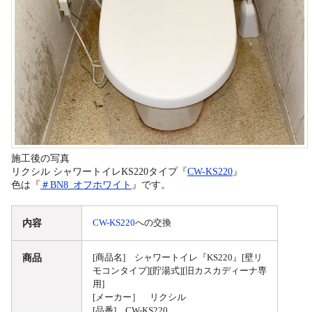
施工後の写真
リクシル シャワートイレKS220タイプ『
CW-KS220
』
色は『
＃BN8_オフホワイト
』です。
内容
CW-KS220
への交換
商品
[商品名] シャワートイレ『KS220』[壁リ
モコンタイプ][貯湯式][旧カスカディーナ専
用]
[メーカー］ リクシル
[品番] CW-KS220