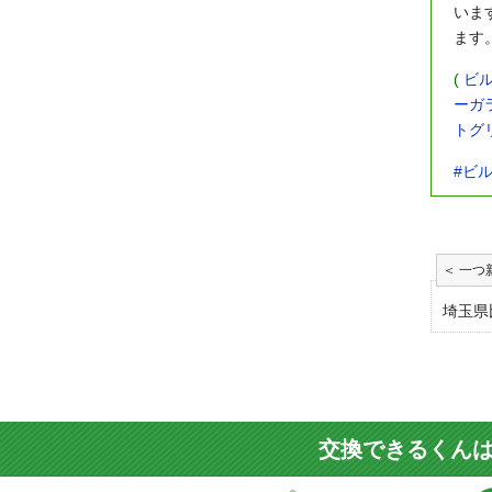
いま
ます
(
ビル
ーガ
トグリ
#ビ
埼玉県
交換できるくんは