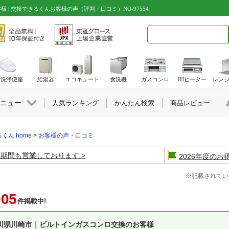
| 交換できるくんお客様の声（評判・口コミ）NO-97554
検索キーワード入力
水洗浄便座
給湯器
エコキュート
食洗機
ガスコンロ
IHヒーター
レン
ニュー
人気ランキング
かんたん検索
商品レビュー
くん home
>
お客様の声・口コミ
盆期間も営業しております
2026年度の
※記載されてい
905
件掲載中!
川県川崎市｜ビルトインガスコンロ交換のお客様