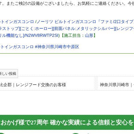
す。またご検討の設備がございましたら、お気軽にご連絡ください。今
。
トインガスコンロ
/
ノーリツ ビルトインガスコンロ『ファミ/2口タイプ』[
ラストップ][ごとく:ホーロー][前面パネル:メタリックシルバー][レンジフ
ル機能なし]/N2WV8RWTP2SI
)【施工担当：
山形
】
ルトインガスコンロ
#神奈川県川崎市中原区
比企郡｜レンジフード交換のお客様
神奈川県川崎市｜
おかげ様で27周年 確かな実績による信頼と安心