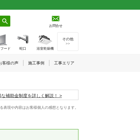
お問合せ
その他
>>
ジフード
蛇口
浴室乾燥機
お客様の声
施工事例
工事エリア
お得な補助金制度を詳しく解説！
る表現や内容はお客様個人の感想となります。