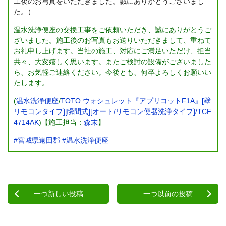
工後のお写真をいただきました。誠にありがとうございまし
た。）
温水洗浄便座の交換工事をご依頼いただき、誠にありがとうご
ざいました。施工後のお写真もお送りいただきまして、重ねて
お礼申し上げます。当社の施工、対応にご満足いただけ、担当
共々、大変嬉しく思います。またご検討の設備がございました
ら、お気軽ご連絡ください。今後とも、何卒よろしくお願いい
たします。
(
温水洗浄便座
/
TOTO ウォシュレット『アプリコットF1A』[壁
リモコンタイプ][瞬間式][オート/リモコン便器洗浄タイプ]/TCF
4714AK
)【施工担当：
森末
】
#宮城県遠田郡
#温水洗浄便座
一つ新しい投稿
一つ以前の投稿