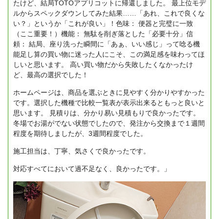
たけど、結局TOTOアプリコットに帰還しました。
最上位モデ
ルからスペックダウンしてみた結果……「あれ、これで良くな
い？」というか「これが良い」！
​色味： 便器と完璧に一致
（ここ重要！）
​機能： 無駄を削ぎ落とした「必要十分」
​信
頼： 結局、座り洗った瞬間に「あぁ、いい感じ」って唸る
​機
能足し算の買い物に迷った人にこそ、この満足感を味わってほ
しいと思います。
高い買い物だから失敗したくなかったけ
ど、最高の選択でした！
ホームページは、商品を選ぶときに見やすく分かりやすかった
です。選択した機種で比較一覧表が表示出来るともっと良いと
思います。
見積りは、分かり易い見積もりで良かったです。
冬場でお湯がでない状態でしたので、発注から交換まで１週間
程度を期待しましたが、3週間程度でした。
施工担当は、丁寧、気さくで良かったです。
対応すべてにおいて過不足なく、良かったです。」