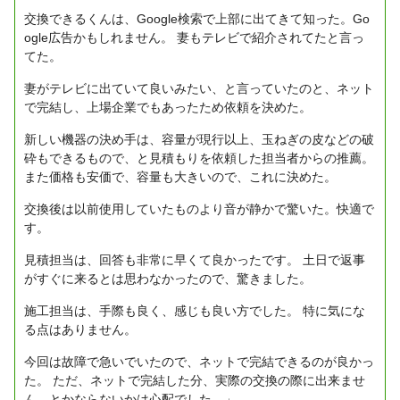
交換できるくんは、Google検索で上部に出てきて知った。Go
ogle広告かもしれません。
妻もテレビで紹介されてたと言っ
てた。
妻がテレビに出ていて良いみたい、と言っていたのと、ネット
で完結し、上場企業でもあったため依頼を決めた。
新しい機器の決め手は、容量が現行以上、玉ねぎの皮などの破
砕もできるもので、と見積もりを依頼した担当者からの推薦。
また価格も安価で、容量も大きいので、これに決めた。
交換後は以前使用していたものより音が静かで驚いた。快適で
す。
見積担当は、回答も非常に早くて良かったです。
土日で返事
がすぐに来るとは思わなかったので、驚きました。
施工担当は、手際も良く、感じも良い方でした。
特に気にな
る点はありません。
今回は故障で急いでいたので、ネットで完結できるのが良かっ
た。
ただ、ネットで完結した分、実際の交換の際に出来ませ
ん、とかならないかは心配でした。」