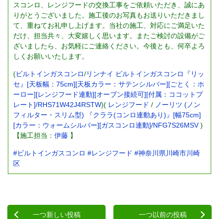
スコンロ、レンジフードの交換工事をご依頼いただき、誠にあ
りがとうございました。施工後のお写真もお送りいただきまし
て、重ねてお礼申し上げます。当社の施工、対応にご満足いた
だけ、担当共々、大変嬉しく思います。またご検討の設備がご
ざいましたら、お気軽にご連絡ください。今後とも、何卒よろ
しくお願いいたします。
(
ビルトインガスコンロ
/
リンナイ ビルトインガスコンロ『リッ
セ』[天板幅：75cm][天板カラー：サテンシルバー][ごとく：ホ
ーロー][レンジフード連動][オーブン接続可][付属：ココットプ
レート]/RHS71W42J4RSTW
)(
レンジフード
/
ノーリツ (ノン
フィルター・スリム型) 『クララ(コンロ連動あり)』[幅75cm]
[カラー：ウォームシルバー][ガスコンロ連動]/NFG7S26MSV
)
【施工担当：
伊藤
】
#ビルトインガスコンロ
#レンジフード
#神奈川県川崎市川崎
区
一つ新しい投稿
一つ以前の投稿