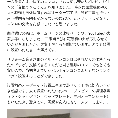
ーム業者さまご提案のコンロよりも大変お安い&プレゼント付
きの『交換できるくん』を知りました。
事前に設置機種やガ
スの種類を画像提供すればオーダー完了で、設置工事を待つの
み→手間も時間もかからないのに安い、とメリットしかなく、
コンロの交換をお願いしたいと思いました。
商品選びの際は、ホームページの比較ページや、YouTubeが大
変参考になりました。
工事当日は在宅勤務の夫が応対させて
いただきましたが、大変丁寧だった聞いています。とても綺麗
に設置いただき、大満足です。
リフォーム業者さまのビルトインコンロはそれなりの価格だっ
たのですが、交換できるくんだと同じ種類のコンロでもとても
安いので、当初考えていたビルトインコンロよりもワンランク
上げて設置することができました。
設置前のオーダーから設置工事まで滞りなく丁寧に対応いただ
き感謝です。安く設置いただいたのに、プレゼントの調理器具
（ラ・クックグラン、ウッドプレート、専用オープンシート）
もいただき、驚きです。両親や友人にもリコメンドします。」