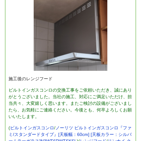
施工後のレンジフード
ビルトインガスコンロの交換工事をご依頼いただき、誠にあり
がとうございました。当社の施工、対応にご満足いただけ、担
当共々、大変嬉しく思います。またご検討の設備がございまし
たら、お気軽にご連絡ください。今後とも、何卒よろしくお願
いいたします。
(
ビルトインガスコンロ
/
ノーリツ ビルトインガスコンロ『ファ
ミ/スタンダードタイプ』[天板幅：60cm] [天板カラー：シルバ
ーミラーガラス]N3WT6RWTSKSI
)(
レンジフード
/
リンナイ ク