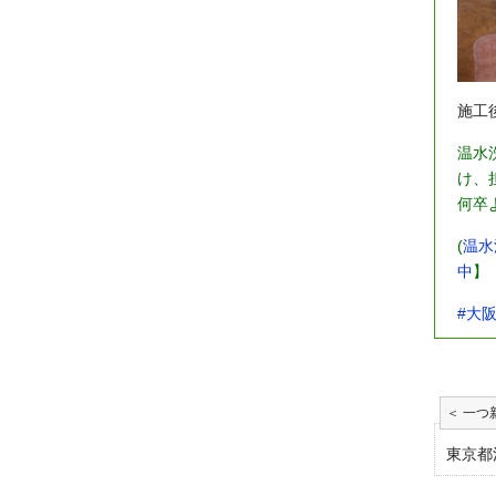
施工
温水
け、
何卒
(
温水
中
】
#大
東京都