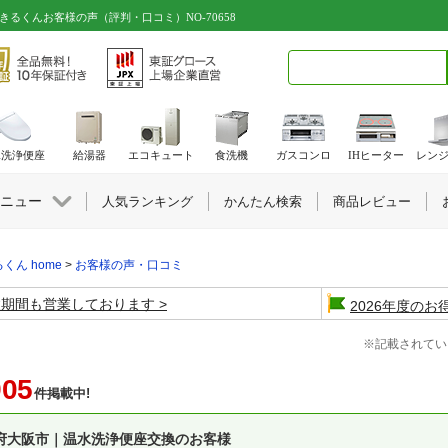
きるくんお客様の声（評判・口コミ）NO-70658
検索キーワード入力
水洗浄便座
給湯器
エコキュート
食洗機
ガスコンロ
IHヒーター
レン
ニュー
人気ランキング
かんたん検索
商品レビュー
くん home
>
お客様の声・口コミ
盆期間も営業しております
2026年度の
※記載されてい
905
件掲載中!
府大阪市｜温水洗浄便座交換のお客様