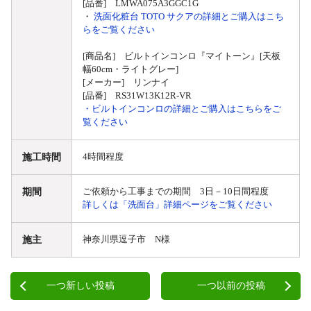
[品番] LMWA075A3GGC1G
・
洗面化粧台 TOTO サクアの詳細とご購入はこち
らをご覧ください
[商品名] ビルトインコンロ『マイトーン』[天板
幅60cm・ライトグレー]
[メーカー] リンナイ
[品番] RS31W13K12R-VR
・ビルトインコンロの詳細とご購入はこちらをご
覧ください
施工時間
4時間程度
期間
ご依頼から工事までの期間 3日－10日間程度
詳しくは「洗面台」詳細ページをご覧ください
施主
神奈川県逗子市 N様
一つ新しい投稿
一つ以前の投稿