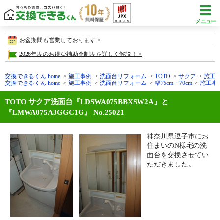
メニュー
お盆期間も営業しております
2026年度のお得な補助金制度を詳しく解説！
交換できるくん home
施工事例
洗面台リフォーム
TOTO
サクア
施工事例
交換できるくん home
施工事例
洗面台リフォーム
幅75cm・70cm
施工事例N
TOTO サクア洗面台『LDSWA075BBXSW2A』と
『LMWA075A3GGC1G』 No.25021
神奈川県逗子市にお
住まいのN様宅の洗
面台を交換させてい
ただきました。