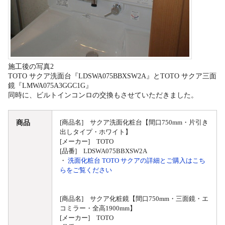
施工後の写真2
TOTO サクア洗面台『LDSWA075BBXSW2A』とTOTO サクア三面
鏡『LMWA075A3GGC1G』
同時に、ビルトインコンロの交換もさせていただきました。
商品
[商品名] サクア洗面化粧台【間口750mm・片引き
出しタイプ・ホワイト】
[メーカー] TOTO
[品番] LDSWA075BBXSW2A
・
洗面化粧台 TOTO サクアの詳細とご購入はこち
らをご覧ください
[商品名] サクア化粧鏡【間口750mm・三面鏡・エ
コミラー・全高1900mm】
[メーカー] TOTO