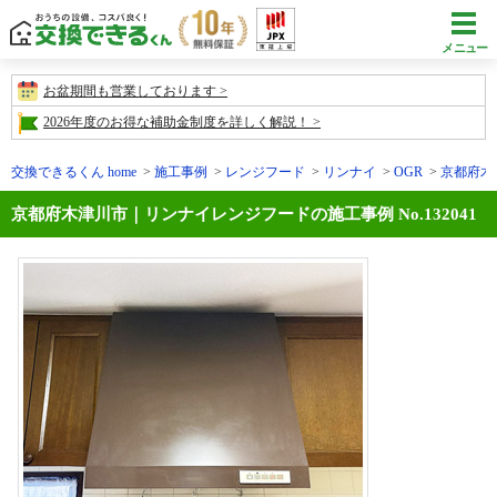
メニュー
お盆期間も営業しております
2026年度のお得な補助金制度を詳しく解説！
交換できるくん home
施工事例
レンジフード
リンナイ
OGR
京都府木津
京都府木津川市｜リンナイレンジフードの施工事例 No.132041