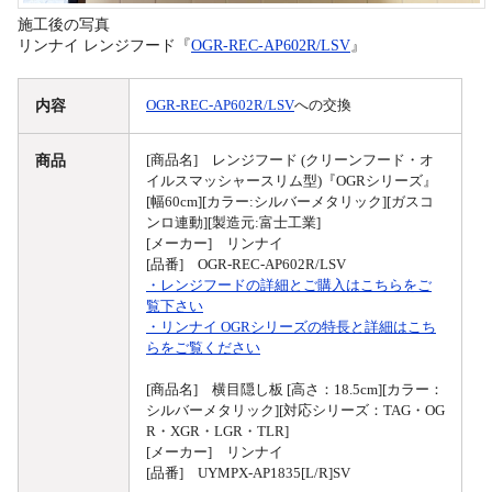
施工後の写真
リンナイ レンジフード『
OGR-REC-AP602R/LSV
』
内容
OGR-REC-AP602R/LSV
への交換
商品
[商品名] レンジフード (クリーンフード・オ
イルスマッシャースリム型)『OGRシリーズ』
[幅60cm][カラー:シルバーメタリック][ガスコ
ンロ連動][製造元:富士工業]
[メーカー] リンナイ
[品番] OGR-REC-AP602R/LSV
・レンジフードの詳細とご購入はこちらをご
覧下さい
・リンナイ OGRシリーズの特長と詳細はこち
らをご覧ください
[商品名] 横目隠し板 [高さ：18.5cm][カラー：
シルバーメタリック][対応シリーズ：TAG・OG
R・XGR・LGR・TLR]
[メーカー] リンナイ
[品番] UYMPX-AP1835[L/R]SV