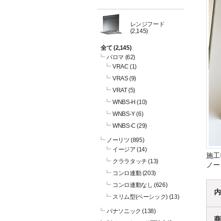
レンジフード
(2,145)
全て
(2,145)
パロマ
(62)
VRAC
(1)
VRAS
(9)
VRAT
(5)
WNBS-H
(10)
WNBS-Y
(6)
WNBS-C
(29)
ノーリツ
(895)
イージア
(14)
施工
クララタッチ
(13)
ノー
コンロ連動
(203)
コンロ連動なし
(626)
内
スリム型(ベーシック)
(13)
パナソニック
(138)
商