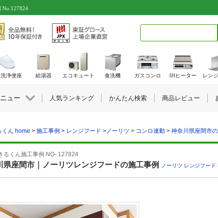
.127824
検索キーワード入力
水洗浄便座
給湯器
エコキュート
食洗機
ガスコンロ
IHヒーター
レン
ニュー
人気ランキング
かんたん検索
商品レビュー
くん home
>
施工事例
>
レンジフード
>
ノーリツ
>
コンロ連動
>
神奈川県座間市の施
るくん施工事例 NO- 127824
川県座間市｜ノーリツレンジフードの施工事例
ノーリツ
,
レンジフード
,