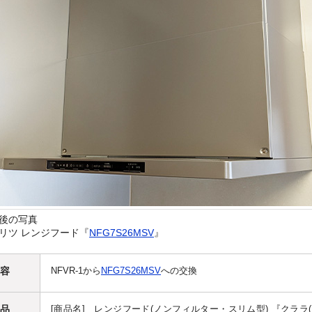
後の写真
リツ レンジフード『
NFG7S26MSV
』
容
NFVR-1から
NFG7S26MSV
への交換
品
[商品名] レンジフード(ノンフィルター・スリム型) 『クララ(コ