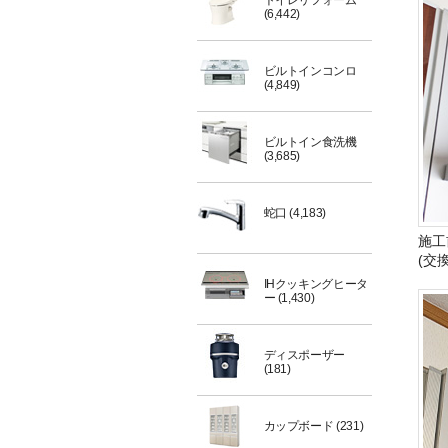
トイレリフォーム
(6,442)
ビルトインコンロ
(4,849)
ビルトイン食洗機
(3,685)
蛇口
(4,183)
施工
(交
IHクッキングヒータ
ー
(1,430)
ディスポーザー
(181)
カップボード
(231)