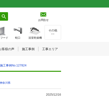
お問合せ
その他
>>
ジフード
蛇口
浴室乾燥機
お客様の声
施工事例
工事エリア
工事例No.127824
神奈川県
2025/12/16