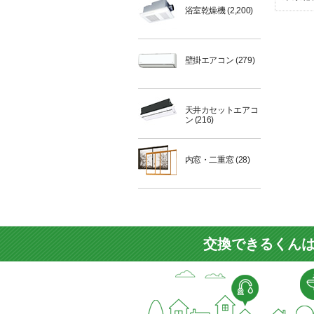
浴室乾燥機
(2,200)
壁掛エアコン
(279)
天井カセットエアコ
ン
(216)
内窓・二重窓
(28)
交換できるくんは