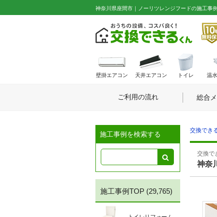
神奈川県座間市｜ノーリツレンジフードの施工事例 No
壁掛エアコン
天井エアコン
トイレ
温
ご利用の流れ
総合メ
交換できる
施工事例を検索する
交換でき
神奈
施工事例TOP
(29,765)