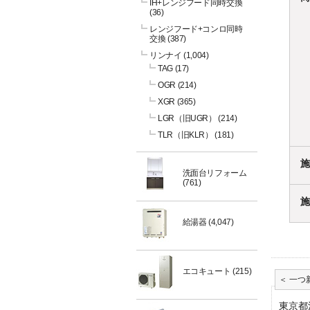
IH+レンジフード同時交換
(36)
レンジフード+コンロ同時
交換
(387)
リンナイ
(1,004)
TAG
(17)
OGR
(214)
XGR
(365)
LGR（旧UGR）
(214)
TLR（旧KLR）
(181)
施
洗面台リフォーム
(761)
施
給湯器
(4,047)
エコキュート
(215)
東京都