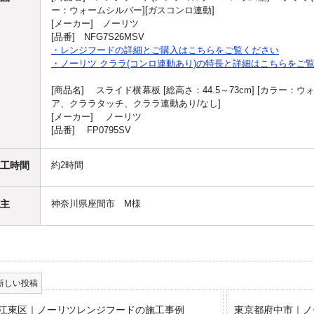
ー：ウォームシルバー][ガスコンロ連動]
[メーカー] ノーリツ
[品番] NFG7S26MSV
・レンジフードの詳細とご購入はこちらをご覧ください
・ノーリツ クララ(コンロ連動あり)の特長と詳細はこちらをご
[商品名] スライド横幕板 [総高さ：44.5～73cm] [カラー：
ア、クララタッチ、クララ連動あり/なし]
[メーカー] ノーリツ
[品番] FP0795SV
工時間
約2時間
主
神奈川県座間市 M様
江東区｜ノーリツレンジフードの施工事例
東京都府中市｜ノ