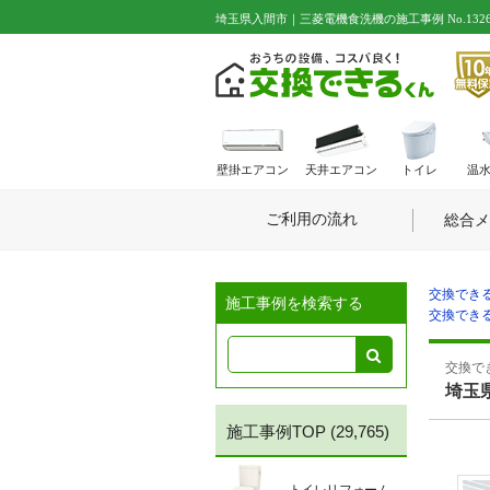
埼玉県入間市｜三菱電機食洗機の施工事例 No.1326
壁掛エアコン
天井エアコン
トイレ
温
ご利用の流れ
総合メ
交換できる
施工事例を検索する
交換できる
交換でき
埼玉
施工事例TOP
(29,765)