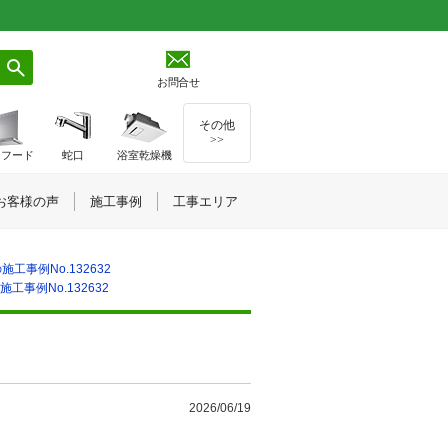
お問合せ
その他
>>
ジフード
蛇口
浴室乾燥機
お客様の声
施工事例
工事エリア
工事例No.132632
工事例No.132632
2026/06/19