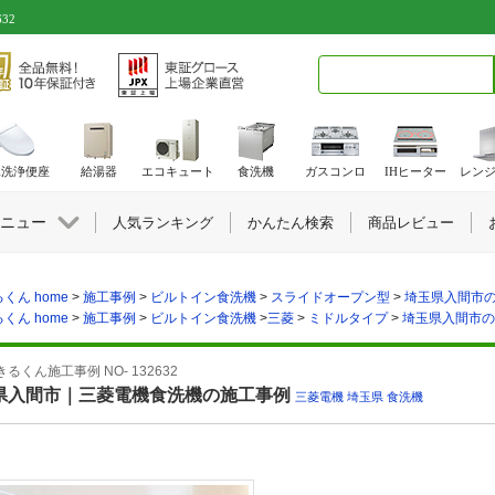
32
検索キーワード入力
水洗浄便座
給湯器
エコキュート
食洗機
ガスコンロ
IHヒーター
レン
ニュー
人気ランキング
かんたん検索
商品レビュー
くん home
>
施工事例
>
ビルトイン食洗機
>
スライドオープン型
>
埼玉県入間市の施
くん home
>
施工事例
>
ビルトイン食洗機
>
三菱
>
ミドルタイプ
>
埼玉県入間市の施
るくん施工事例 NO- 132632
県入間市｜三菱電機食洗機の施工事例
三菱電機
,
埼玉県
,
食洗機