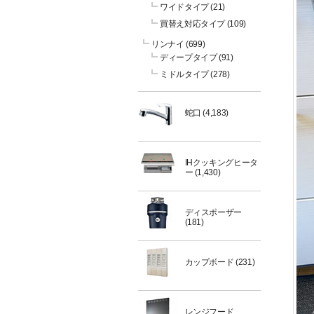
ワイドタイプ
(21)
買替え対応タイプ
(109)
リンナイ
(699)
ディープタイプ
(91)
ミドルタイプ
(278)
蛇口
(4,183)
IHクッキングヒータ
ー
(1,430)
ディスポーザー
(181)
カップボード
(231)
レンジフード