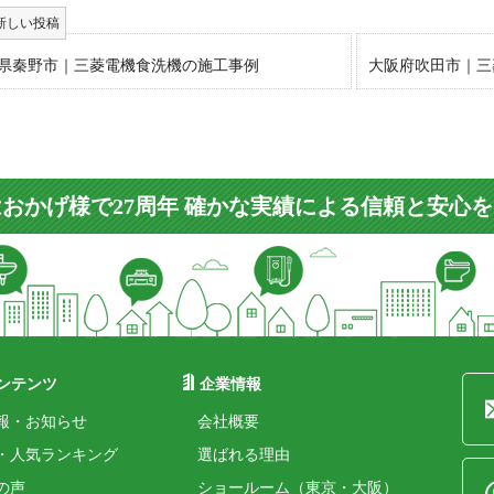
県秦野市｜三菱電機食洗機の施工事例
大阪府吹田市｜三
おかげ様で27周年 確かな実績による信頼と安心
ンテンツ
企業情報
報・お知らせ
会社概要
・人気ランキング
選ばれる理由
の声
ショールーム（東京・大阪）