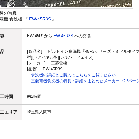
後の写真
電機 食洗機 『
EW-45R3S
』
容
EW-45R1から
EW-45R3S
への交換
品
[商品名] ビルトイン食洗機『45R3シリーズ・ミドルタイプ』
型][ドアパネル型][シルバーフェイス]
[メーカー] 三菱電機
[品番] EW-45R3S
・食洗機の詳細とご購入はこちらをご覧ください
・三菱電機食洗機の特長・詳細をまとめたメーカーTOPペー
工時間
約2時間
工エリア
埼玉県入間市