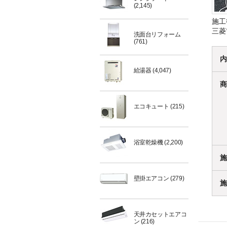
(2,145)
施工
三菱
洗面台リフォーム
(761)
内
給湯器
(4,047)
商
エコキュート
(215)
浴室乾燥機
(2,200)
施
壁掛エアコン
(279)
施
天井カセットエアコ
ン
(216)