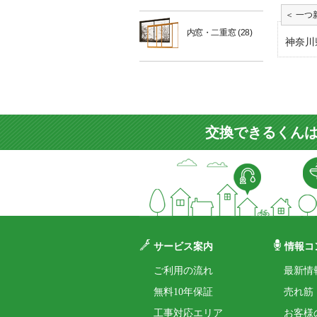
内窓・二重窓
(28)
神奈川
交換できるくんは
サービス案内
情報コ
ご利用の流れ
最新情
無料10年保証
売れ筋
工事対応エリア
お客様