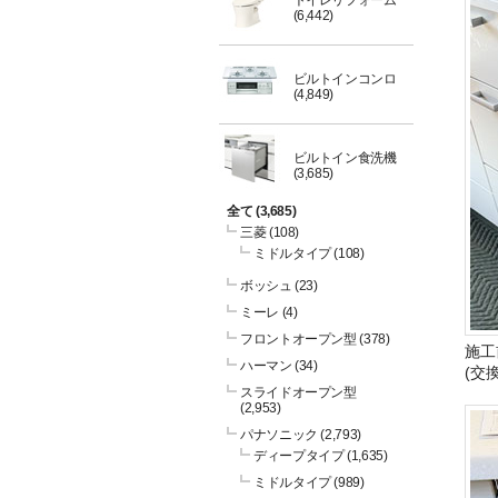
トイレリフォーム
(6,442)
ビルトインコンロ
(4,849)
ビルトイン食洗機
(3,685)
全て
(3,685)
三菱
(108)
ミドルタイプ
(108)
ボッシュ
(23)
ミーレ
(4)
フロントオープン型
(378)
施工
ハーマン
(34)
(交
スライドオープン型
(2,953)
パナソニック
(2,793)
ディープタイプ
(1,635)
ミドルタイプ
(989)