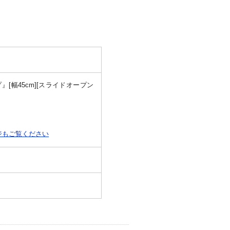
[幅45cm][スライドオープン
ジもご覧ください