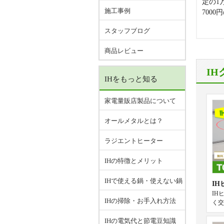
定の1
施工事例
700
スタッフブログ
商品レビュー
I
IHをもっと知る
家電量販店製品について
オールメタルとは？
ラジエントヒーター
IHの特徴とメリット
IHで使える鍋・使えない鍋
I
IH
IHの掃除・お手入れ方法
く交
IHの電気代と節電豆知識