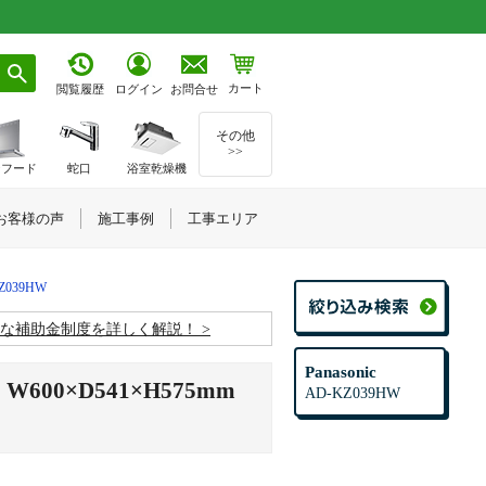
カート
お問合せ
閲覧履歴
ログイン
その他
>>
ジフード
蛇口
浴室乾燥機
お客様の声
施工事例
工事エリア
Z039HW
お得な補助金制度を詳しく解説！
Panasonic
0×D541×H575mm
AD-KZ039HW