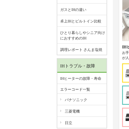
ガスとIHの違い
卓上IHとビルトイン比較
ひとり暮らしやシニア向け
におすすめのIH
I
調理レポート さんま塩焼
お手
が人
IHトラブル・故障
IHヒーターの故障・寿命
エラーコード一覧
パナソニック
三菱電機
日立