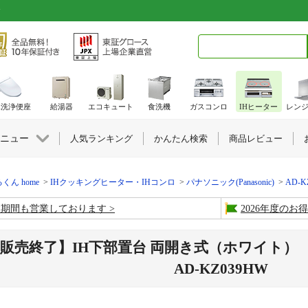
検索キーワード入力
水洗浄便座
給湯器
エコキュート
食洗機
ガスコンロ
IHヒーター
レン
ニュー
人気ランキング
かんたん検索
商品レビュー
くん home
IHクッキングヒーター・IHコンロ
パナソニック(Panasonic)
AD-K
盆期間も営業しております
2026年度の
販売終了】IH下部置台 両開き式（ホワイト） W60
AD-KZ039HW