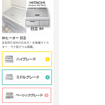
IHヒーター 日立
左右IH3.2kWの大火力！火加減マイス
ター、ラク旨グリル搭載。