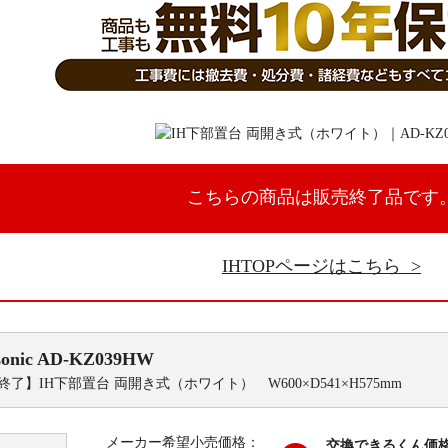
こちらの商品は販売終了品です
IHTOPページはこちら
onic
AD-KZ039HW
了】IH下部置台 両開き式（ホワイト） W600×D541×H575mm
メーカー希望小売価格：
交換できるくん価