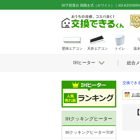
IH下部置台 両開き式（ホワイト）｜AD-KZ039HW
壁掛エアコン
天井エアコン
トイレ
温
IHヒーター
総合メ
交換できる
お
【
IHクッキングヒーター
IHクッキングヒーターTOP