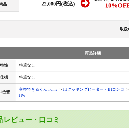
22,000円(税込)
10
%OF
商品
取扱
商品詳細
特性
特筆なし
仕様
特筆なし
交換できるくん home
IHクッキングヒーター・IHコンロ
ジ位置
HW
品レビュー・口コミ