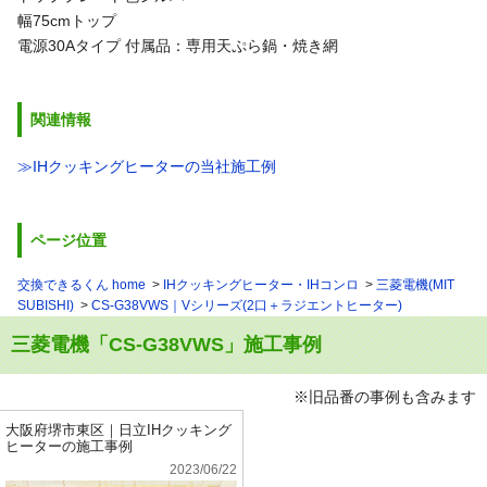
幅75cmトップ
電源30Aタイプ
付属品：専用天ぷら鍋・焼き網
関連情報
≫IHクッキングヒーターの当社施工例
ページ位置
交換できるくん home
IHクッキングヒーター・IHコンロ
三菱電機(MIT
SUBISHI)
CS-G38VWS｜Vシリーズ(2口＋ラジエントヒーター)
三菱電機「CS-G38VWS」施工事例
※旧品番の事例も含みます
大阪府堺市東区｜日立IHクッキング
ヒーターの施工事例
2023/06/22