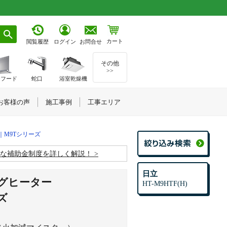
カート
お問合せ
閲覧履歴
ログイン
その他
>>
ジフード
蛇口
浴室乾燥機
お客様の声
施工事例
工事エリア
H)｜M9Tシリーズ
お得な補助金制度を詳しく解説！
日立
グヒーター
HT-M9HTF(H)
ーズ