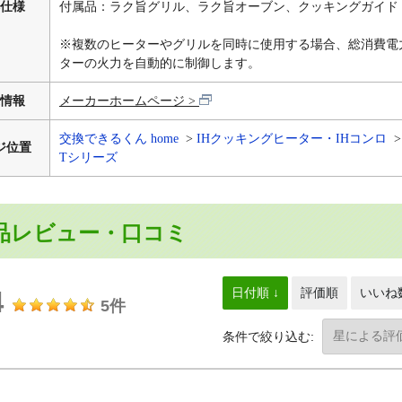
仕様
付属品：ラク旨グリル、ラク旨オーブン、クッキングガイド
※複数のヒーターやグリルを同時に使用する場合、総消費電
ターの火力を自動的に制御します。
情報
メーカーホームページ
交換できるくん home
IHクッキングヒーター・IHコンロ
ジ位置
Tシリーズ
品レビュー・口コミ
4
日付順 ↓
評価順
いいね
5件
条件で絞り込む: