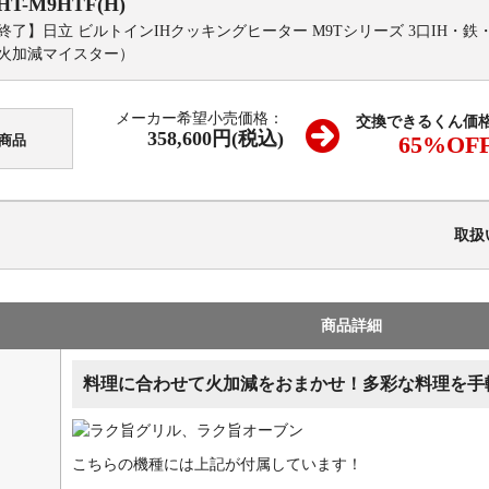
HT-M9HTF(H)
終了】日立 ビルトインIHクッキングヒーター M9Tシリーズ 3口IH・鉄・
火加減マイスター）
メーカー希望小売価格：
交換できるくん価
358,600円(税込)
65
%OF
商品
取扱
商品詳細
料理に合わせて火加減をおまかせ！多彩な料理を手
こちらの機種には上記が付属しています！