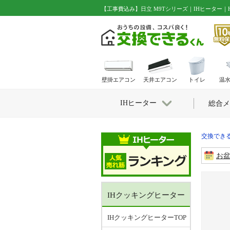
【工事費込み】日立 M9Tシリーズ｜IHヒーター｜HT-
壁掛エアコン
天井エアコン
トイレ
温
IHヒーター
総合メ
交換できる
お
IHクッキングヒーター
IHクッキングヒーターTOP