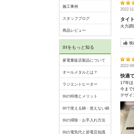
施工事例
2022-11
スタッフブログ
タイ
火力調
商品レビュー
役
IHをもっと知る
家電量販店製品について
2022-09
オールメタルとは？
快適
17年
ラジエントヒーター
今まで
デザイ
IHの特徴とメリット
IHで使える鍋・使えない鍋
IHの掃除・お手入れ方法
IHの電気代と節電豆知識