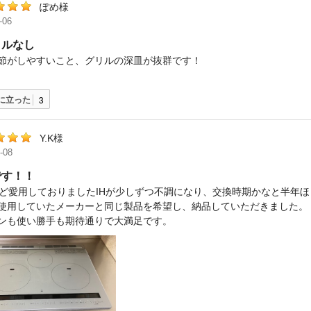
ぽめ様
-06
トルなし
節がしやすいこと、グリルの深皿が抜群です！
に立った
3
Y.K様
-08
です！！
ほど愛用しておりましたIHが少しずつ不調になり、交換時期かなと半年
使用していたメーカーと同じ製品を希望し、納品していただきました。
ンも使い勝手も期待通りで大満足です。