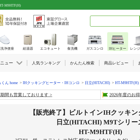
M9HTF(H)
検索キーワード入力
水洗浄便座
給湯器
エコキュート
食洗機
ガスコンロ
IHヒーター
レン
ニュー
人気ランキング
かんたん検索
商品レビュー
くん home
IHクッキングヒーター・IHコンロ
日立(HITACHI)
HT-M9HTF(
盆期間も営業しております
2026年度の
【販売終了】ビルトインIHクッキン
日立(HITACHI) M9Tシリ
HT-M9HTF(H)