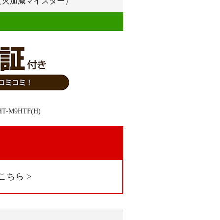
ー（火加減マイスター）
。
こちら