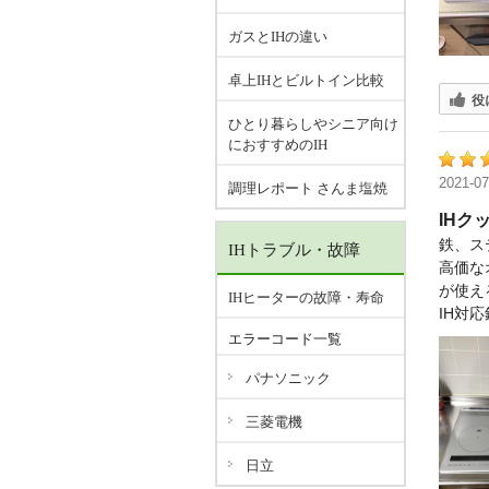
ガスとIHの違い
卓上IHとビルトイン比較
役
ひとり暮らしやシニア向け
におすすめのIH
2021-07
調理レポート さんま塩焼
IHク
鉄、ス
IHトラブル・故障
高価な
が使え
IHヒーターの故障・寿命
IH対
エラーコード一覧
パナソニック
三菱電機
日立