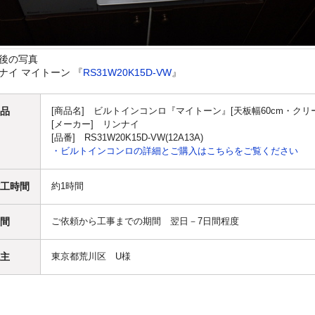
後の写真
ナイ マイトーン 『
RS31W20K15D-VW
』
品
[商品名] ビルトインコンロ『マイトーン』[天板幅60cm・クリームホ
[メーカー] リンナイ
[品番] RS31W20K15D-VW(12A13A)
・ビルトインコンロの詳細とご購入はこちらをご覧ください
工時間
約1時間
間
ご依頼から工事までの期間 翌日－7日間程度
主
東京都荒川区 U様