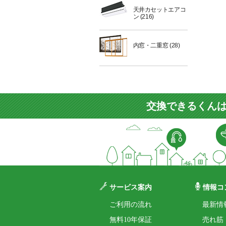
天井カセットエアコ
ン
(216)
内窓・二重窓
(28)
交換できるくんは
サービス案内
情報コ
ご利用の流れ
最新情
無料10年保証
売れ筋