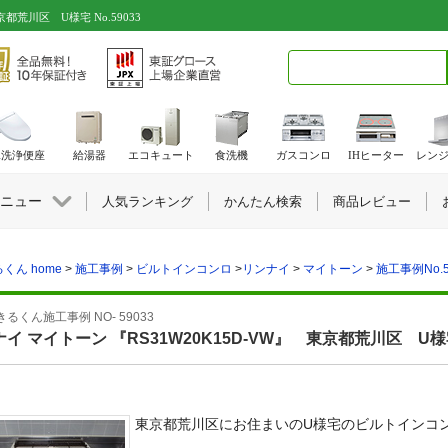
都荒川区 U様宅 No.59033
検索キーワード入力
水洗浄便座
給湯器
エコキュート
食洗機
ガスコンロ
IHヒーター
レン
ニュー
人気ランキング
かんたん検索
商品レビュー
くん home
>
施工事例
>
ビルトインコンロ
>
リンナイ
>
マイトーン
>
施工事例No.5
るくん施工事例 NO- 59033
イ マイトーン 『RS31W20K15D-VW』 東京都荒川区 U
東京都荒川区にお住まいのU様宅のビルトインコ