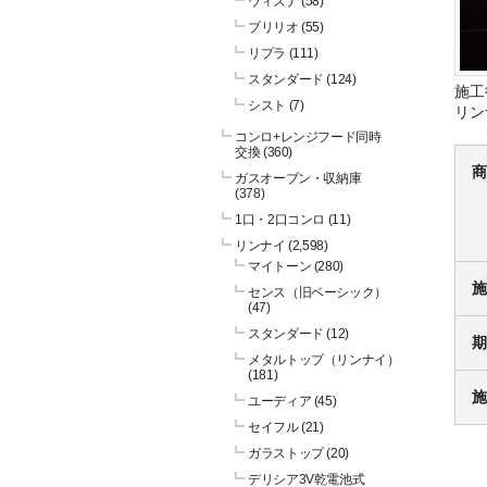
ウィズナ
(58)
ブリリオ
(55)
リプラ
(111)
スタンダード
(124)
施工
シスト
(7)
リン
コンロ+レンジフード同時
交換
(360)
商
ガスオーブン・収納庫
(378)
1口・2口コンロ
(11)
リンナイ
(2,598)
マイトーン
(280)
施
センス（旧ベーシック）
(47)
スタンダード
(12)
期
メタルトップ（リンナイ）
(181)
施
ユーディア
(45)
セイフル
(21)
ガラストップ
(20)
デリシア3V乾電池式