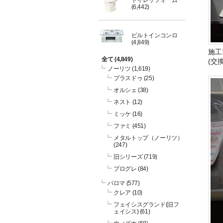
トイレリフォーム
(6,442)
ビルトインコンロ
(4,849)
施工
全て
(4,849)
(交
ノーリツ
(1,619)
プラスドゥ
(25)
オルシェ
(38)
ネスト
(12)
ミッケ
(16)
ファミ
(451)
メタルトップ（ノーリツ）
(247)
旧シリーズ
(719)
プログレ
(84)
パロマ
(577)
クレア
(10)
フェイシスグランド(旧フ
ェイシス)
(61)