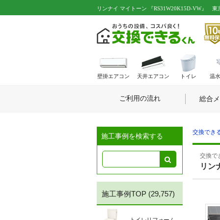
リンナイ マイトーン 『RS31W20K15D-VW』 東京
壁掛エアコン
天井エアコン
トイレ
温
ご利用の流れ
総合メ
交換できる
施工事例を検索する
交換でき
リンナ
施工事例TOP
(29,757)