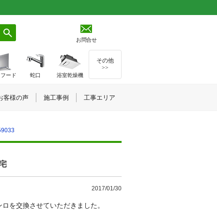
お問合せ
その他
>>
ジフード
蛇口
浴室乾燥機
お客様の声
施工事例
工事エリア
9033
様宅
2017/01/30
ンロを交換させていただきました。