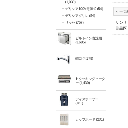
(1,030)
デリシア100V電源式
(54)
デリシアグリレ
(54)
リンナ
リッセ
(757)
目黒区
ビルトイン食洗機
(3,685)
蛇口
(4,179)
IHクッキングヒータ
ー
(1,430)
ディスポーザー
(181)
カップボード
(231)