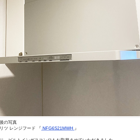
後の写真
リツ レンジフード 『
NFG6S21MWH
』