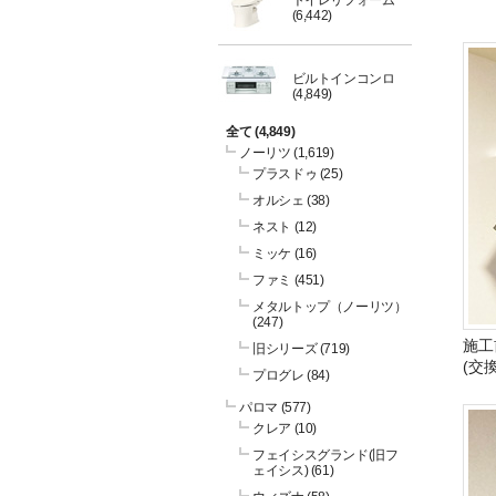
トイレリフォーム
(6,442)
ビルトインコンロ
(4,849)
全て
(4,849)
ノーリツ
(1,619)
プラスドゥ
(25)
オルシェ
(38)
ネスト
(12)
ミッケ
(16)
ファミ
(451)
メタルトップ（ノーリツ）
(247)
施工
旧シリーズ
(719)
(交
プログレ
(84)
パロマ
(577)
クレア
(10)
フェイシスグランド(旧フ
ェイシス)
(61)