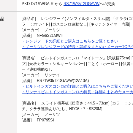
PKD-D71SWGA-R から
RS71W35T2DGAVW
への交換
品
[商品名] レンジフード(ノンフィルタ・スリム型) 『クララ(コンロ
ラー：ホワイト] [ガスコンロ連動なし] [キッチンタイマー内蔵]
[メーカー] ノーリツ
[品番] NFG6S21MWH
・レンジフードの詳細とご購入はこちらをご覧ください
・ノーリツレンジフードの特長・詳細をまとめたメーカーTOP
[商品名] ビルトインガスコンロ『マイトーン』[天板幅75cm]
プ] [天板カラー：シルキーシルバー] [ごとく：ホーロー] [付
ード連動機能なし
[メーカー] リンナイ
[品番] RS71W35T2DGAVW(12A13A)
・ビルトインガスコンロの詳細とご購入はこちらをご覧くださ
・リンナイビルトインガスコンロの特長・詳細をまとめたメーカ
[商品名] スライド横幕板 [総高さ：44.5～73cm] [カラー：
チ、クララ連動あり/なし、NFG6・7・9S20M]
[メーカー] ノーリツ
[品番] FP0795SI