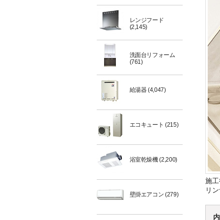
レンジフード
(2,145)
洗面台リフォーム
(761)
給湯器
(4,047)
エコキュート
(215)
浴室乾燥機
(2,200)
施工
リン
壁掛エアコン
(279)
内