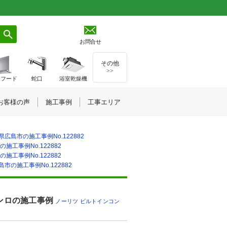
お問合せ
その他
>>
ジフード
蛇口
浴室乾燥機
お客様の声
施工事例
工事エリア
県広島市の施工事例No.122882
施工事例No.122882
施工事例No.122882
市の施工事例No.122882
ンロの施工事例
ノーリツ
,
ビルトインコン