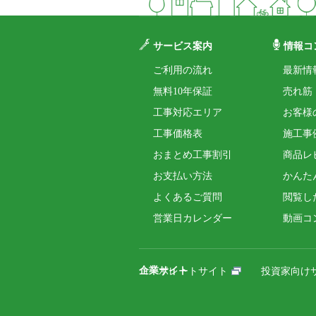
サービス案内
情報コ
ご利用の流れ
最新情
無料10年保証
売れ筋
工事対応エリア
お客様
工事価格表
施工事
おまとめ工事割引
商品レ
お支払い方法
かんた
よくあるご質問
閲覧し
営業日カレンダー
動画コ
企業サイト
コーポレートサイト
投資家向け