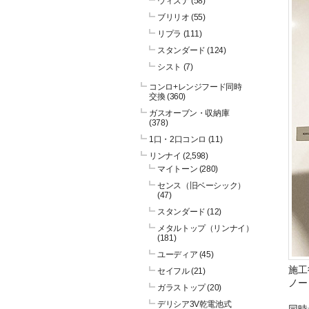
ウィズナ
(58)
ブリリオ
(55)
リプラ
(111)
スタンダード
(124)
シスト
(7)
コンロ+レンジフード同時
交換
(360)
ガスオーブン・収納庫
(378)
1口・2口コンロ
(11)
リンナイ
(2,598)
マイトーン
(280)
センス（旧ベーシック）
(47)
スタンダード
(12)
メタルトップ（リンナイ）
(181)
ユーディア
(45)
施工
セイフル
(21)
ノー
ガラストップ
(20)
デリシア3V乾電池式