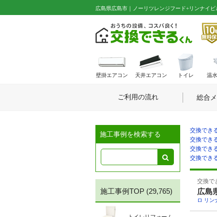
広島県広島市｜ノーリツレンジフード+リンナイビルト
壁掛エアコン
天井エアコン
トイレ
温
ご利用の流れ
総合メ
交換できる
施工事例を検索する
交換できる
交換できる
交換できる
交換でき
施工事例TOP
(29,765)
広島
ロ
,
リン