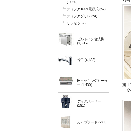
同時
(1,030)
デリシア100V電源式
(54)
デリシアグリレ
(54)
リッセ
(757)
ビルトイン食洗機
(3,685)
蛇口
(4,183)
IHクッキングヒータ
施工
ー
(1,430)
（交
ディスポーザー
(181)
カップボード
(231)