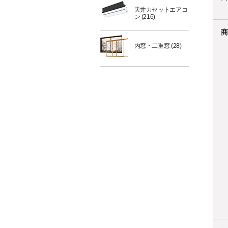
天井カセットエアコ
ン
(216)
商
内窓・二重窓
(28)