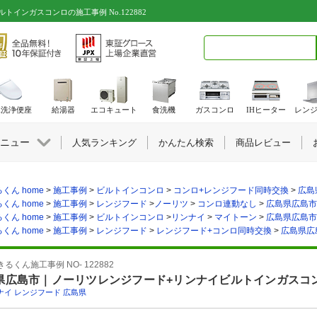
インガスコンロの施工事例 No.122882
検索キーワード入力
水洗浄便座
給湯器
エコキュート
食洗機
ガスコンロ
IHヒーター
レン
ニュー
人気ランキング
かんたん検索
商品レビュー
くん home
>
施工事例
>
ビルトインコンロ
>
コンロ+レンジフード同時交換
>
広島
くん home
>
施工事例
>
レンジフード
>
ノーリツ
>
コンロ連動なし
>
広島県広島市の
くん home
>
施工事例
>
ビルトインコンロ
>
リンナイ
>
マイトーン
>
広島県広島市の
くん home
>
施工事例
>
レンジフード
>
レンジフード+コンロ同時交換
>
広島県広島
るくん施工事例 NO- 122882
県広島市｜ノーリツレンジフード+リンナイビルトインガスコ
ナイ
,
レンジフード
,
広島県