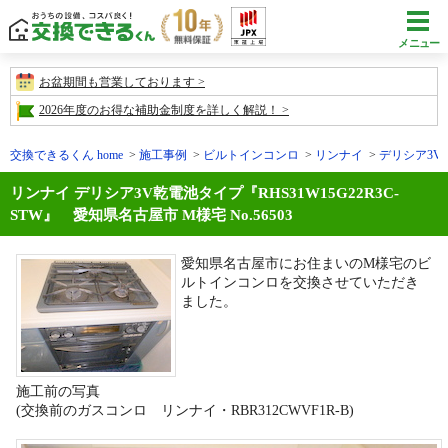
メニュー
お盆期間も営業しております
2026年度のお得な補助金制度を詳しく解説！
交換できるくん home
施工事例
ビルトインコンロ
リンナイ
デリシア3V
リンナイ デリシア3V乾電池タイプ『RHS31W15G22R3C-
STW』 愛知県名古屋市 M様宅 No.56503
愛知県名古屋市にお住まいのM様宅のビ
ルトインコンロを交換させていただき
ました。
施工前の写真
(交換前のガスコンロ リンナイ・RBR312CWVF1R-B)