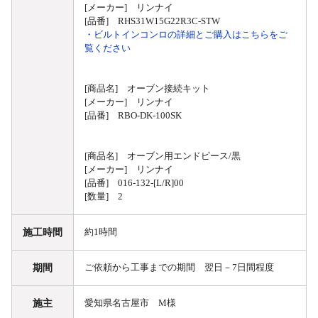
[メーカー] リンナイ
[品番] RHS31W15G22R3C-STW
・ビルトインコンロの詳細とご購入はこちらをご
覧ください
[商品名] オーブン接続キット
[メーカー] リンナイ
[品番] RBO-DK-100SK
[商品名] オーブン用エンドピース/黒
[メーカー] リンナイ
[品番] 016-132-[L/R]00
[数量] 2
施工時間
約1時間
期間
ご依頼から工事までの期間 翌日－7日間程度
施主
愛知県名古屋市 M様