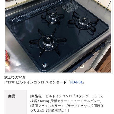
施工後の写真
パロマ ビルトインコンロ スタンダード『
PD-N34
』
商品
[商品名] ビルトインコンロ『スタンダード』[天
板幅：60cm] [天板カラー：ニュートラルグレー]
[前面フェイスカラー：ブラック] [水なし片面焼き
グリル/温度調節機能なし]