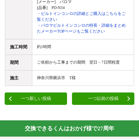
[メーカー] パロマ
[品番] PD-N34
・ビルトインコンロの詳細とご購入はこちらをご
覧ください
・パロマビルトインコンロの特長・詳細をまとめ
たメーカーTOPページもご覧ください
施工時間
約1時間
期間
ご依頼から工事までの期間 翌日－7日間程度
施主
神奈川県横浜市 T様
一つ新しい投稿
一つ以前の投稿
交換できるくんはおかげ様で27周年