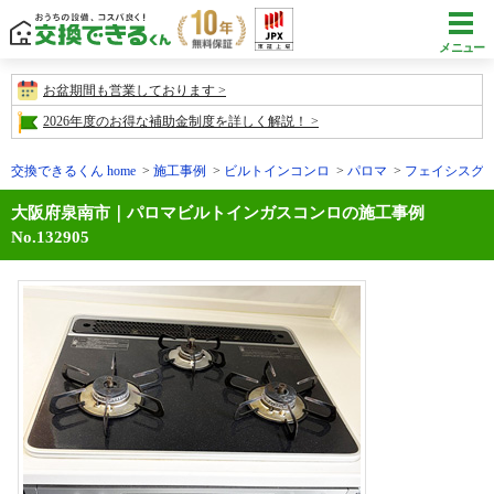
メニュー
お盆期間も営業しております
2026年度のお得な補助金制度を詳しく解説！
交換できるくん home
施工事例
ビルトインコンロ
パロマ
フェイシスグラ
大阪府泉南市｜パロマビルトインガスコンロの施工事例
No.132905