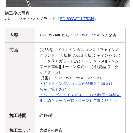
施工後の写真
パロマ フェイシスグランド『
PD-893WT-U75GH
』
内容
TN70WV60Cから
PD-893WT-U75GH
への交換
商品
[商品名] ビルトインガスコンロ『フェイシス
グランド』[天板幅:75cm][天板:シャインシルバ
ー・クリアガラス][ごとく:ステンレス][レンジ
フード連動][オーブン接続不可][付属品:ラ・ク
ックグラン]
[品番] PD-893WT-U75GH(12A13A)
・ビルトインガスコンロの詳細とご購入はこち
らをご覧下さい
・パロマビルトインガスコンロの特長・詳細を
まとめたメーカーTOPページもご覧ください
施工時間
約1時間
施工エリア
大阪府泉南市