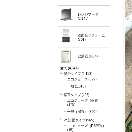
レンジフード
(2,145)
洗面台リフォーム
(761)
給湯器
(4,047)
全て
(4,047)
壁掛タイプ
(2,113)
エコジョーズ
(579)
一般
(1,518)
据置タイプ
(496)
エコジョーズ（据置）
(175)
一般（据置）
(320)
PS設置タイプ
(965)
エコジョーズ（PS設置）
(15)