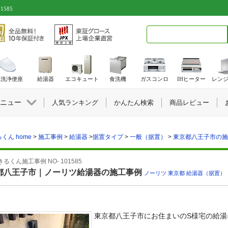
585
検索キーワード入力
水洗浄便座
給湯器
エコキュート
食洗機
ガスコンロ
IHヒーター
レン
ニュー
人気ランキング
かんたん検索
商品レビュー
くん home
>
施工事例
>
給湯器
>
据置タイプ
>
一般（据置）
>
東京都八王子市の施工事
るくん施工事例 NO- 101585
都八王子市｜ノーリツ給湯器の施工事例
ノーリツ
,
東京都
,
給湯器（据置）
東京都八王子市にお住まいのS様宅の給