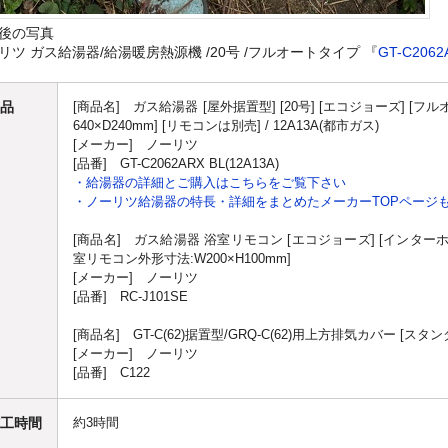
後の写真
リツ ガス給湯器/給湯暖房熱源機 /20号 /フルオートタイプ 『
GT-C2062
品
[商品名] ガス給湯器 [屋外据置型] [20号] [エコジョーズ] [フル
640×D240mm] [リモコンは別売] / 12A13A(都市ガス)
[メーカー] ノーリツ
[品番] GT-C2062ARX BL(12A13A)
・給湯器の詳細とご購入はこちらをご覧下さい
・ノーリツ給湯器の特長・詳細をまとめたメーカーTOPページ
[商品名] ガス給湯器 浴室リモコン [エコジョーズ] [インターホ
室リモコン外形寸法:W200×H100mm]
[メーカー] ノーリツ
[品番] RC-J101SE
[商品名] GT-C(62)据置型/GRQ-C(62)用上方排気カバー [ス
[メーカー] ノーリツ
[品番] C122
工時間
約3時間