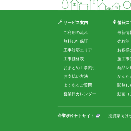
サービス案内
情報コ
ご利用の流れ
最新情
無料10年保証
売れ筋
工事対応エリア
お客様
工事価格表
施工事
おまとめ工事割引
商品レ
お支払い方法
かんた
よくあるご質問
閲覧し
営業日カレンダー
動画コ
企業サイト
コーポレートサイト
投資家向け