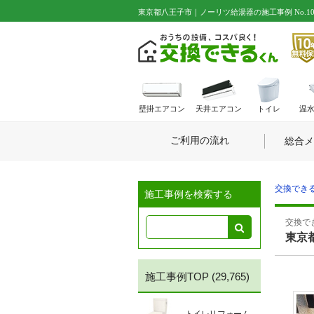
東京都八王子市｜ノーリツ給湯器の施工事例 No.101
壁掛エアコン
天井エアコン
トイレ
温
ご利用の流れ
総合メ
交換できる
施工事例を検索する
交換でき
東京
施工事例TOP
(29,765)