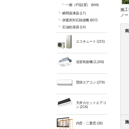
一般（PS設置）
(946)
施工
瞬間湯沸器
(17)
ノー
床暖房対応熱源機
(607)
石油給湯器
(14)
商
エコキュート
(215)
浴室乾燥機
(2,200)
壁掛エアコン
(279)
天井カセットエアコ
ン
(216)
施
内窓・二重窓
(28)