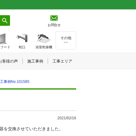
お問合せ
その他
>>
ジフード
蛇口
浴室乾燥機
お客様の声
施工事例
工事エリア
例No.101585
2021/02/16
湯器を交換させていただきました。