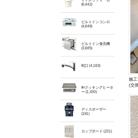
トイレリフォーム
(6,442)
ビルトインコンロ
(4,849)
ビルトイン食洗機
(3,685)
蛇口
(4,183)
施工
(交
IHクッキングヒータ
ー
(1,430)
ディスポーザー
(181)
カップボード
(231)