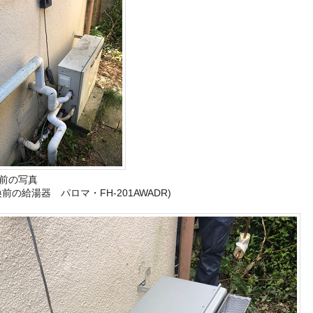
前の写真
換前の給湯器 パロマ・FH-201AWADR)