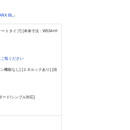
ARX BL
』
オートタイプ] [本体寸法：W534×H
もご覧ください
ン機能なし] [エネルックあり] [浴
タンダード/シンプル対応]