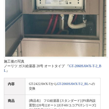
施工後の写真
ノーリツ ガス給湯器 20号 オートタイプ 『
GT-2060SAWX-T-2_B
L
』
内容
GT-2422AWX-Tから
GT-2060SAWX-T-2_BL
への
交換
商品
[商品名] フロ給湯器 [スタンダード] [PS扉内設
置型] [20号] [オート] [GT-60/ユコアGTシリーズ]