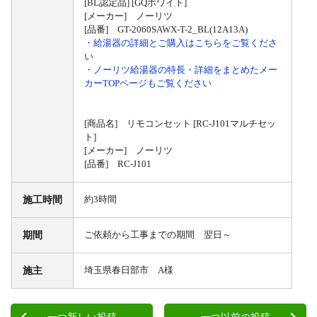
[BL認定品] [GQホワイト]
[メーカー] ノーリツ
[品番] GT-2060SAWX-T-2_BL(12A13A)
・給湯器の詳細とご購入はこちらをご覧くださ
い
・ノーリツ給湯器の特長・詳細をまとめたメー
カーTOPページもご覧ください
[商品名] リモコンセット [RC-J101マルチセッ
ト]
[メーカー] ノーリツ
[品番] RC-J101
施工時間
約3時間
期間
ご依頼から工事までの期間 翌日～
施主
埼玉県春日部市 A様