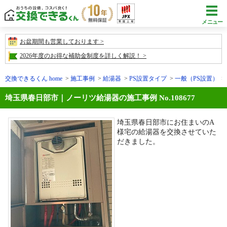
メニュー
お盆期間も営業しております
2026年度のお得な補助金制度を詳しく解説！
交換できるくん home
施工事例
給湯器
PS設置タイプ
一般（PS設置）
埼玉県春日部市｜ノーリツ給湯器の施工事例 No.108677
埼玉県春日部市にお住まいのA
様宅の給湯器を交換させていた
だきました。