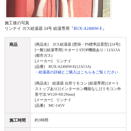
施工後の写真
リンナイ ガス給湯器 24号 給湯専用『
RUX-A2406W-E
』
商品
[商品名] ガス給湯器 [壁掛・PS標準設置型] [24号]
[一般] [給湯専用] ※オートSTOP機能あり / 12A13A
(都市ガス)
[メーカー] リンナイ
[品番] RUX-A2406W-E(12A13A)
・給湯器の詳細とご購入はこちらをご覧ください
[商品名] 給湯器 台所リモコン [給湯専用] [オート
ストップあり] [インターホン機能なし] [リモコン外
形寸法:W120×H120mm]
[メーカー] リンナイ
[品番] MC-145V
施工時間
約3時間