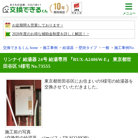
メニュー
お盆期間も営業しております
2026年度のお得な補助金制度を詳しく解説！
交換できるくん home
施工事例
給湯器
壁掛タイプ
一般
施工事例No.73
リンナイ 給湯器 24号 給湯専用 『RUX-A2406W-E』 東京都世
田谷区 S様宅 No.73555
東京都世田谷区にお住まいのS様宅の給湯器を
交換させていただきました。
施工前の写真
(交換前の給湯器 パーパス・TP-SQ240QR)