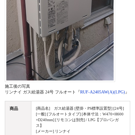
施工後の写真
リンナイ ガス給湯器 24号 フルオート『
RUF-A2405AW(A)(LPG)
』
商品
[商品名] ガス給湯器 [壁掛・PS標準設置型] [24号]
[一般] [フルオートタイプ] [本体寸法：W470×H600
×D240mm] [リモコンは別売] / LPG【プロパンガ
ス】
[メーカー] リンナイ