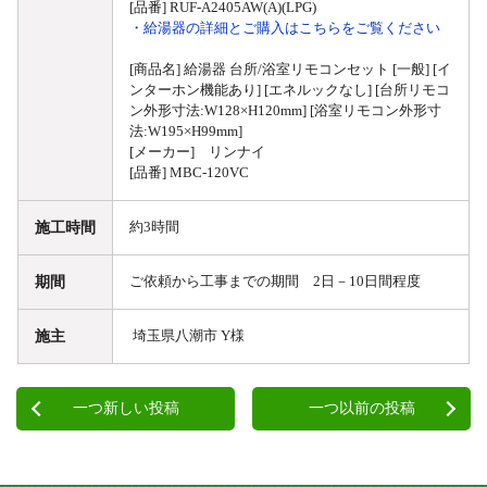
[品番] RUF-A2405AW(A)(LPG)
・給湯器の詳細とご購入はこちらをご覧ください
[商品名] 給湯器 台所/浴室リモコンセット [一般] [イ
ンターホン機能あり] [エネルックなし] [台所リモコ
ン外形寸法:W128×H120mm] [浴室リモコン外形寸
法:W195×H99mm]
[メーカー] リンナイ
[品番] MBC-120VC
施工時間
約3時間
期間
ご依頼から工事までの期間 2日－10日間程度
施主
埼玉県八潮市 Y様
一つ新しい投稿
一つ以前の投稿