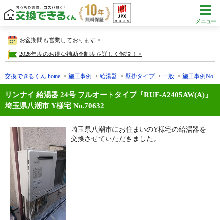
メニュー
お盆期間も営業しております
2026年度のお得な補助金制度を詳しく解説！
交換できるくん home
施工事例
給湯器
壁掛タイプ
一般
施工事例No.70
リンナイ 給湯器 24号 フルオートタイプ『RUF-A2405AW(A)』
埼玉県八潮市 Y様宅 No.70632
埼玉県八潮市にお住まいのY様宅の給湯器を
交換させていただきました。