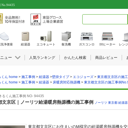
.94435
検索キーワード入力
水洗浄便座
給湯器
エコキュート
食洗機
ガスコンロ
IHヒーター
レン
ニュー
人気ランキング
かんたん検索
商品レビュー
くん home
>
施工事例
>
給湯器
>
壁掛タイプ
>
エコジョーズ
>
東京都文京区の施工事例
くん home
>
施工事例
>
給湯器
>
床暖房対応熱源機
>
東京都文京区の施工事例No.9
るくん施工事例 NO- 94435
都文京区｜ノーリツ給湯暖房熱源機の施工事例
ノーリツ
,
東京都
,
給湯器
東京都文京区にお住まいのM様宅の給湯暖房熱源機を交