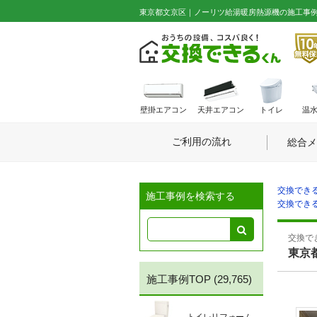
東京都文京区｜ノーリツ給湯暖房熱源機の施工事例 No
壁掛エアコン
天井エアコン
トイレ
温
ご利用の流れ
総合メ
交換できる
施工事例を検索する
交換できる
交換でき
東京
施工事例TOP
(29,765)