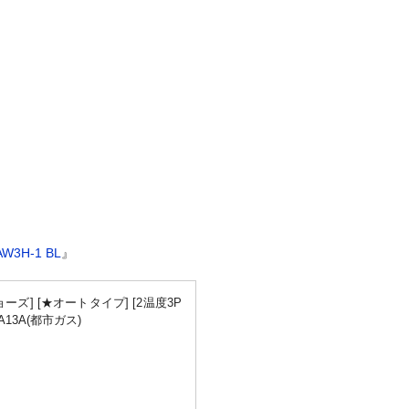
AW3H-1 BL
』
ョーズ] [★オートタイプ] [2温度3P
2A13A(都市ガス)