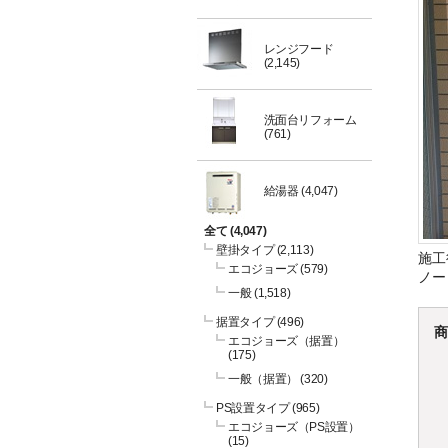
レンジフード
(2,145)
洗面台リフォーム
(761)
給湯器
(4,047)
全て
(4,047)
壁掛タイプ
(2,113)
施工
エコジョーズ
(579)
ノー
一般
(1,518)
据置タイプ
(496)
商
エコジョーズ（据置）
(175)
一般（据置）
(320)
PS設置タイプ
(965)
エコジョーズ（PS設置）
(15)