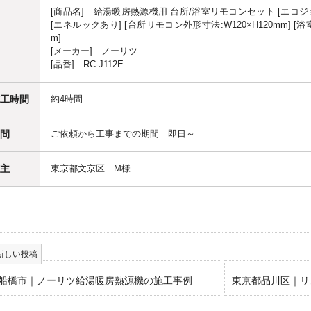
[商品名] 給湯暖房熱源機用 台所/浴室リモコンセット [エコジ
[エネルックあり] [台所リモコン外形寸法:W120×H120mm] [浴
m]
[メーカー] ノーリツ
[品番] RC-J112E
工時間
約4時間
間
ご依頼から工事までの期間 即日～
主
東京都文京区 M様
船橋市｜ノーリツ給湯暖房熱源機の施工事例
東京都品川区｜リ