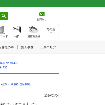
お問合せ
その他
>>
ジフード
蛇口
浴室乾燥機
お客様の声
施工事例
工事エリア
No.94435
4435
（壁掛）
,
給湯器（熱源機）
2020/03/04
換させていただきました。