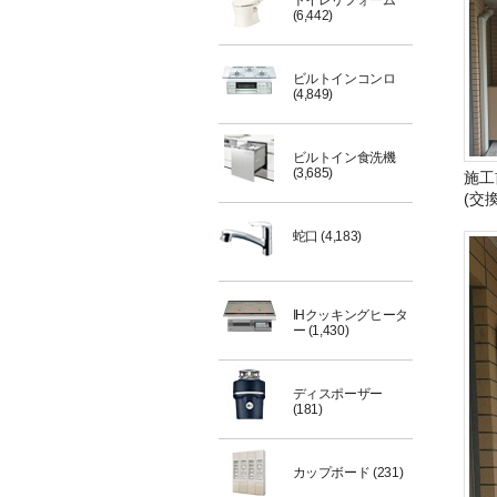
トイレリフォーム
(6,442)
ビルトインコンロ
(4,849)
ビルトイン食洗機
(3,685)
施工
(交換
蛇口
(4,183)
IHクッキングヒータ
ー
(1,430)
ディスポーザー
(181)
カップボード
(231)