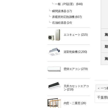
一般（PS設置）
(946)
瞬間湯沸器
(17)
床暖房対応熱源機
(607)
石油給湯器
(14)
施
エコキュート
(215)
期
浴室乾燥機
(2,200)
施
壁掛エアコン
(279)
天井カセットエアコ
ン
(216)
千葉県
内窓・二重窓
(28)