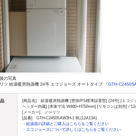
後の写真
リツ 給湯暖房熱源機 24号 エコジョーズ オートタイプ 『
GTH-C2450S
品
[商品名] 給湯暖房熱源機 [壁掛/PS標準設置型] [24号] [エコジ
ヘッダー内蔵] [本体寸法:W480×H750mm] [リモコンは別売] / 1
[メーカー] ノーリツ
[品番] GTH-C2450SAW3H-1 BL(12A13A)
・給湯器の詳細とご購入はこちらをご覧ください
・エコジョーズについて詳しくはこちらをご覧ください