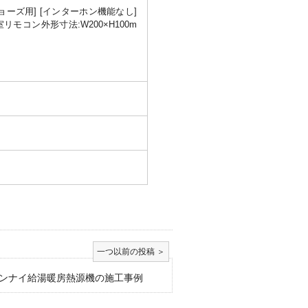
ョーズ用] [インターホン機能なし]
室リモコン外形寸法:W200×H100m
ンナイ給湯暖房熱源機の施工事例