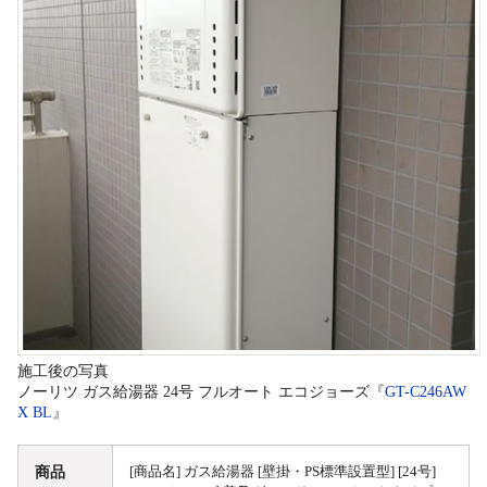
施工後の写真
ノーリツ ガス給湯器 24号 フルオート エコジョーズ『
GT-C246AW
X BL
』
商品
[商品名] ガス給湯器 [壁掛・PS標準設置型] [24号]