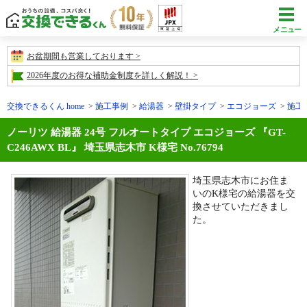
メニュー
お盆期間も営業しております
2026年度のお得な補助金制度を詳しく解説！
交換できるくん home
施工事例
給湯器
壁掛タイプ
エコジョーズ
施工事
ノーリツ 給湯器 24号 フルオートタイプ エコジョーズ 『GT-
C246AWX BL』 埼玉県志木市 K様宅 No.76794
埼玉県志木市にお住ま
いのK様宅の給湯器を交
換させていただきまし
た。