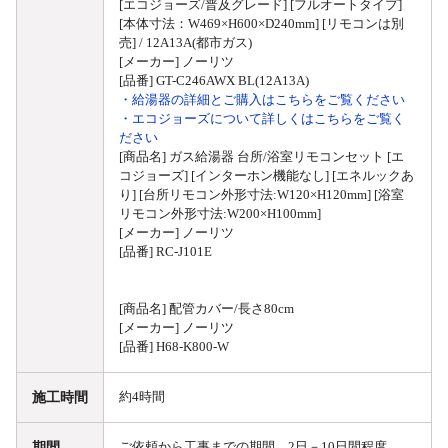
[エコジョーズ/普及グレード] [フルオートタイプ]
[本体寸法：W469×H600×D240mm] [リモコンは別
売] / 12A13A(都市ガス)
[メーカー] ノーリツ
[品番] GT-C246AWX BL(12A13A)
・給湯器の詳細とご購入はこちらをご覧ください
・エコジョーズについて詳しくはこちらをご覧く
ださい
[商品名] ガス給湯器 台所/浴室リモコンセット [エ
コジョーズ] [インターホン機能なし] [エネルックあ
り] [台所リモコン外形寸法:W120×H120mm] [浴室
リモコン外形寸法:W200×H100mm]
[メーカー] ノーリツ
[品番] RC-J101E
[商品名] 配管カバー/長さ80cm
[メーカー] ノーリツ
[品番] H68-K800-W
施工時間
約4時間
期間
ご依頼から工事までの期間 2日－10日間程度